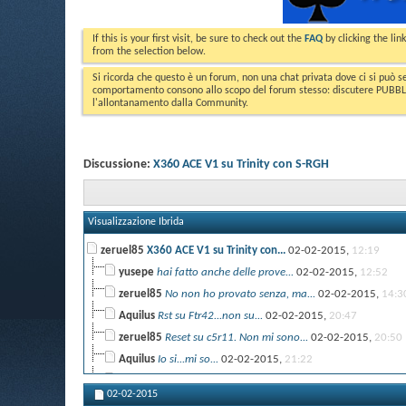
If this is your first visit, be sure to check out the
FAQ
by clicking the li
from the selection below.
Si ricorda che questo è un forum, non una chat privata dove ci si può s
comportamento consono allo scopo del forum stesso: discutere PUBBLICA
l'allontanamento dalla Community.
Discussione:
X360 ACE V1 su Trinity con S-RGH
Visualizzazione Ibrida
zeruel85
X360 ACE V1 su Trinity con...
02-02-2015,
12:19
yusepe
hai fatto anche delle prove...
02-02-2015,
12:52
zeruel85
No non ho provato senza, ma...
02-02-2015,
14:3
Aquilus
Rst su Ftr42...non su...
02-02-2015,
20:47
zeruel85
Reset su c5r11. Non mi sono...
02-02-2015,
20:50
Aquilus
Io si...mi so...
02-02-2015,
21:22
Worf
Ciao Zeruel. Ho copiato la...
16-12-2016,
13:47
02-02-2015
zeruel85
Bella domanda. E' una vita...
16-12-2016,
15:10