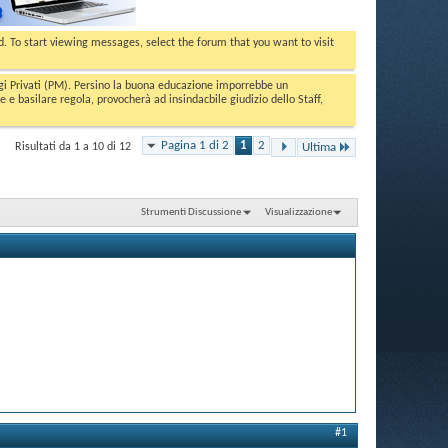
ed. To start viewing messages, select the forum that you want to visit
aggi Privati (PM). Persino la buona educazione imporrebbe un
basilare regola, provocherà ad insindacbile giudizio dello Staff,
Pagina 1 di 2
1
2
Risultati da 1 a 10 di 12
Ultima
Strumenti Discussione
Visualizzazione
#1