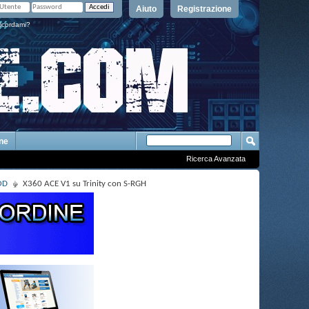
Aiuto
Registrazione
icordami?
One
Ricerca Avanzata
OD
X360 ACE V1 su Trinity con S-RGH