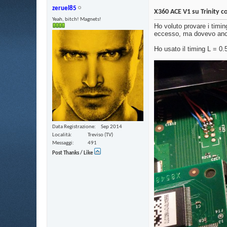
zeruel85
Worf
Ok grande, infatti adesso è...
16-12-2016,
16:12
X360 ACE V1 su Trinity 
Yeah, bitch! Magnets!
zeruel85
Hai problemi con il keyvault....
17-12-2016,
09:33
Ho voluto provare i timin
eccesso, ma dovevo ancor
Worf
Niente di tutto ciò. Se ti...
17-12-2016,
14:29
zeruel85
Parlavi di dvd key a 0,...
17-12-2016,
19:16
Ho usato il timing L = 0
Data Registrazione
Sep 2014
Località
Treviso (TV)
Messaggi
491
Post Thanks / Like