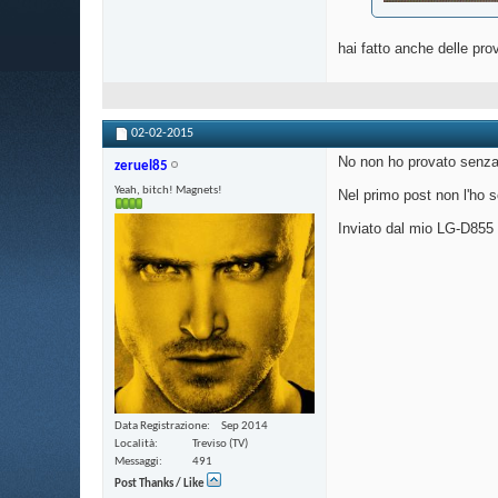
hai fatto anche delle p
02-02-2015
No non ho provato senza
zeruel85
Yeah, bitch! Magnets!
Nel primo post non l'ho s
Inviato dal mio LG-D855 
Data Registrazione
Sep 2014
Località
Treviso (TV)
Messaggi
491
Post Thanks / Like