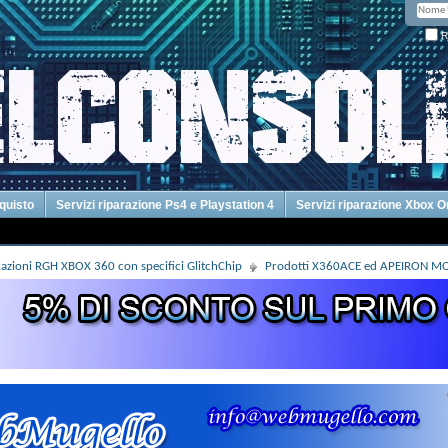
R
cquisto
Servizi riparazione Ps4 e Playstation 4
Servizi riparazione Xbox 
llazioni RGH XBOX 360 con specifici GlitchChip
Prodotti X360ACE ed APEIRON M