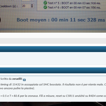
Scritto da
zeruel85
 timing di 15432 in accoppiata col SMC boostato. Il risultato non è per niente male. Co
vo ancora pulire la piastra).
L = 0.5 e T = 60.6 per la cronaca. Fili a misura, reset su C5R11 anzichè su R4D4 come 