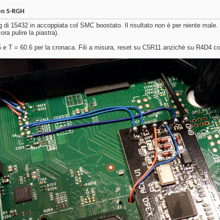
con S-RGH
g di 15432 in accoppiata col SMC boostato. Il risultato non è per niente male. C
a pulire la piastra).
.5 e T = 60.6 per la cronaca. Fili a misura, reset su C5R11 anzichè su R4D4 c