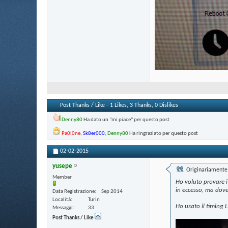
Post Thanks / Like - 1 Likes, 3 Thanks, 0 Dislikes
Denny80
Ha dato un "mi piace" per questo post
Pa0l0ne
,
Sk8er000
,
Denny80
Ha ringraziato per questo post
02-02-2015
yusepe
Originariamente 
Member
Ho voluto provare i
in eccesso, ma dove
Data Registrazione
Sep 2014
Località
Turin
Ho usato il timing 
Messaggi
33
Post Thanks / Like