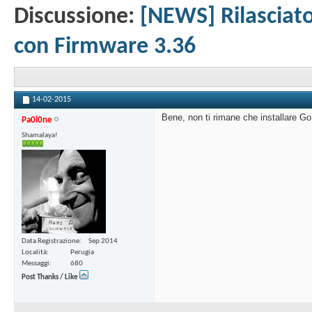
Discussione:
[NEWS] Rilasciato
con Firmware 3.36
14-02-2015
Bene, non ti rimane che installare Go
Pa0l0ne
Shamalaya!
Data Registrazione
Sep 2014
Località
Perugia
Messaggi
680
Post Thanks / Like