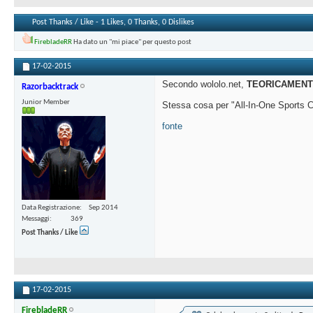
Post Thanks / Like - 1 Likes, 0 Thanks, 0 Dislikes
FirebladeRR
Ha dato un "mi piace" per questo post
17-02-2015
Secondo wololo.net,
TEORICAMEN
Razorbacktrack
Junior Member
Stessa cosa per "All-In-One Sports C
fonte
Data Registrazione
Sep 2014
Messaggi
369
Post Thanks / Like
17-02-2015
FirebladeRR