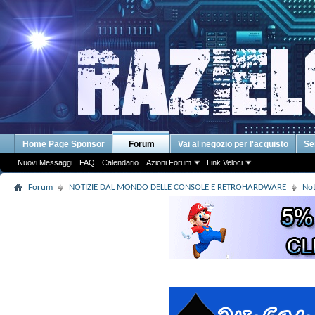
Home Page Sponsor
Forum
Vai al negozio per l'acquisto
Se
Nuovi Messaggi
FAQ
Calendario
Azioni Forum
Link Veloci
Forum
NOTIZIE DAL MONDO DELLE CONSOLE E RETROHARDWARE
Not