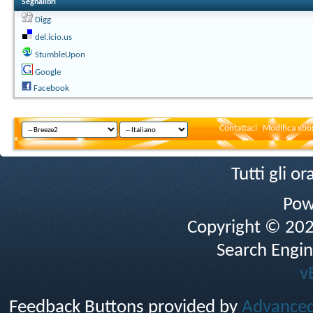
Segnalibri
Digg
del.icio.us
StumbleUpon
Google
Facebook
Contattaci
Modifica xbox
Tutti gli 
Pow
Copyright © 2026 
Search Engin
v
Feedback Buttons provided by
Advanced 