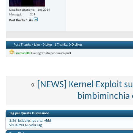
Data Registrazione
Sep 2014
Messaggi
369
Post Thanks / Like
Post Thanks / Like - 0 Likes, 1 Thanks, 0 Dislikes
FirebladeRR
Ha ringraziato per questo post
«
[NEWS] Kernel Exploit su
bimbiminchia ed
Tag per Questa Discussione
3.36
,
bubbles
,
ps vita
,
vhbl
Visualizza Nuvola Tag