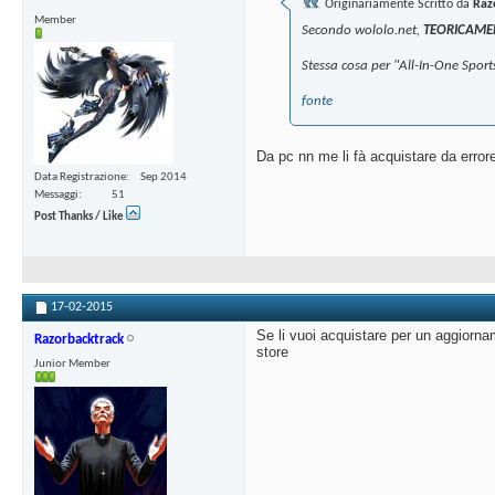
Originariamente Scritto da
Raz
Member
Secondo wololo.net,
TEORICAME
Stessa cosa per "All-In-One Sport
fonte
Da pc nn me li fà acquistare da error
Data Registrazione
Sep 2014
Messaggi
51
Post Thanks / Like
17-02-2015
Se li vuoi acquistare per un aggiorna
Razorbacktrack
store
Junior Member