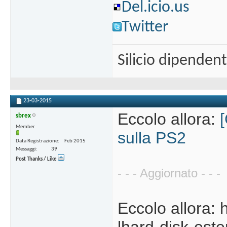
Del.icio.us
Twitter
Silicio dipenden
23-03-2015
Eccolo allora:
sbrex
Member
sulla PS2
Data Registrazione
Feb 2015
Messaggi
39
Post Thanks / Like
- - - Aggiornato - - -
Eccolo allora: 
lhard-disk-este