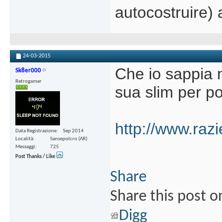
autocostruire) a
24-03-2015
Che io sappia 
Sk8er000
Retrogamer
sua slim per p
http://www.raz
Data Registrazione
Sep 2014
Località
Sansepolcro (AR)
Messaggi
725
Post Thanks / Like
Share
Share this post o
Digg