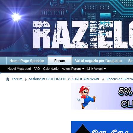
Home Page Sponsor
Forum
Vai al negozio per l'acquisto
Se
Nuovi Messaggi
FAQ
Calendario
Azioni Forum
Link Veloci
Forum
Sezione RETROCONSOLE e RETROHARDWARE
Recensioni Retr