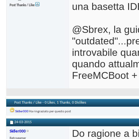
una basetta ID
Post Thanks / Like
@Sbrex, la guid
"outdated"...pr
introvabile qua
quando attualm
FreeMCBoot + 
Post Thanks / Like - 0 Likes, 1 Thanks, 0 Dislikes
Sk8er000
Ha ringraziato per questo post
24-03-2015
Do ragione a b
Sk8er000
Retrogamer