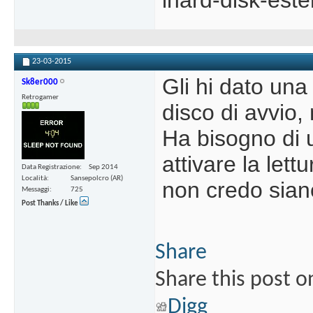
23-03-2015
Gli hi dato un
Sk8er000
Retrogamer
disco di avvio
Ha bisogno di u
attivare la lett
Data Registrazione
Sep 2014
Località
Sansepolcro (AR)
non credo siano
Messaggi
725
Post Thanks / Like
Share
Share this post o
Digg