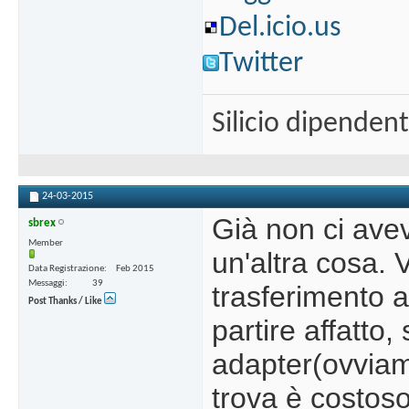
Del.icio.us
Twitter
Silicio dipenden
24-03-2015
Già non ci ave
sbrex
Member
un'altra cosa. 
Data Registrazione
Feb 2015
Messaggi
39
trasferimento 
Post Thanks / Like
partire affatto,
adapter(ovviam
trova è costoso