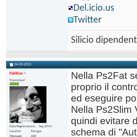
Del.icio.us
Twitter
Silicio dipenden
24-03-2015
Nella Ps2Fat s
Pa0l0ne
Shamalaya!
proprio il contr
ed eseguire po
Nella Ps2Slim V
quindi evitare 
Data Registrazione
Sep 2014
schema di "Auto
Località
Perugia
Messaggi
680