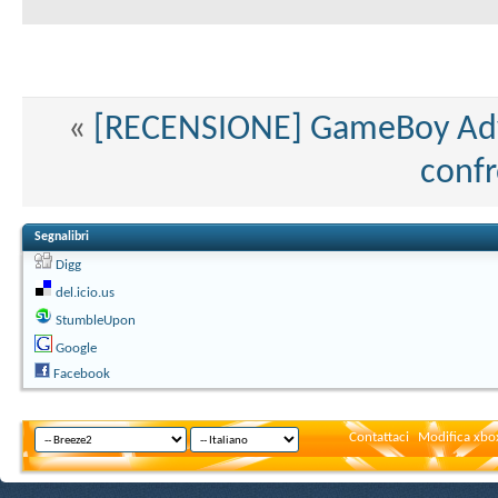
«
[RECENSIONE] GameBoy Adva
conf
Segnalibri
Digg
del.icio.us
StumbleUpon
Google
Facebook
Contattaci
Modifica xbox