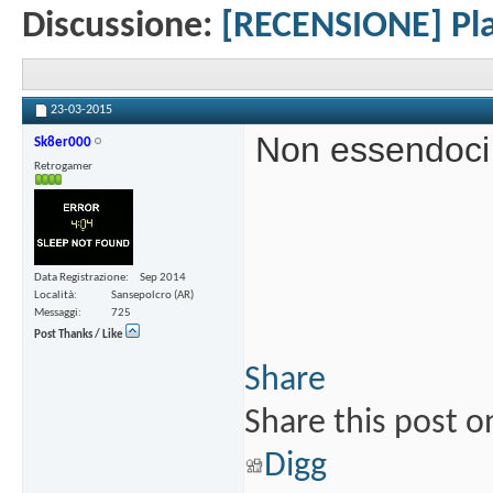
Discussione:
[RECENSIONE] Play
23-03-2015
Non essendoci 
Sk8er000
Retrogamer
Data Registrazione
Sep 2014
Località
Sansepolcro (AR)
Messaggi
725
Post Thanks / Like
Share
Share this post o
Digg