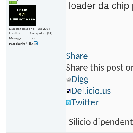
loader da chip
Data Registrazione
Sep 2014
Località
Sansepolcro (AR)
Messaggi
725
Post Thanks / Like
Share
Share this post o
Digg
Del.icio.us
Twitter
Silicio dipenden