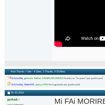
Post Thanks / Like - 4 Likes, 3 Thanks, 0 Dislikes
DrSchottky
,
genhack
,
Netkar
,
GAMEPLAYCONSOLE
Ha dato un "mi piace" per questo post
DrSchottky
,
Sk8er000
,
sparco1990
Ha ringraziato per questo post
05-10-2014
Mi FAi MORIRE
genhack
Junior Member