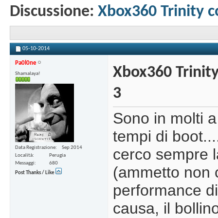
Discussione:
Xbox360 Trinity 
05-10-2014
Pa0l0ne
Xbox360 Trinit
Shamalaya!
3
Sono in molti a
tempi di boot..
Data Registrazione
Sep 2014
cerco sempre l
Località
Perugia
Messaggi
680
(ammetto non c
Post Thanks / Like
performance di
causa, il bolli