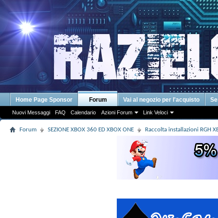
Home Page Sponsor
Forum
Vai al negozio per l'acquisto
Se
Nuovi Messaggi
FAQ
Calendario
Azioni Forum
Link Veloci
Forum
SEZIONE XBOX 360 ED XBOX ONE
Raccolta installazioni RGH X