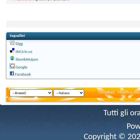
Segnalibri
Digg
del.icio.us
StumbleUpon
Google
Facebook
Contattaci
Modifica xbox
Tutti gli 
Pow
Copyright © 2026 