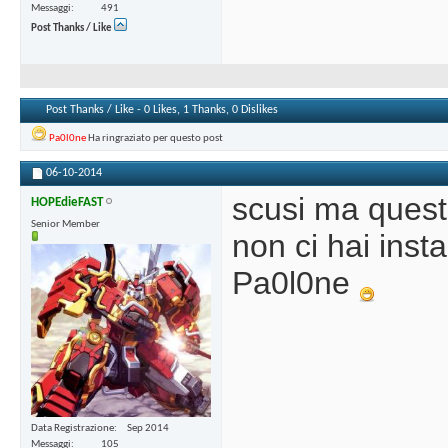
Messaggi
491
Post Thanks / Like
Post Thanks / Like - 0 Likes, 1 Thanks, 0 Dislikes
Pa0l0ne
Ha ringraziato per questo post
06-10-2014
scusi ma quest
HOPEdieFAST
Senior Member
non ci hai inst
Pa0l0ne
Data Registrazione
Sep 2014
Messaggi
105