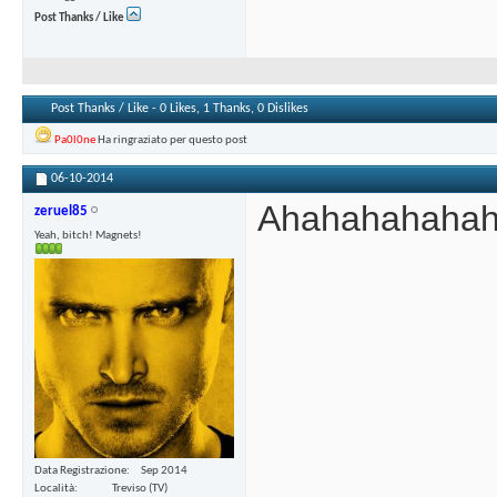
Post Thanks / Like
Post Thanks / Like - 0 Likes, 1 Thanks, 0 Dislikes
Pa0l0ne
Ha ringraziato per questo post
06-10-2014
Ahahahahahaha
zeruel85
Yeah, bitch! Magnets!
Data Registrazione
Sep 2014
Località
Treviso (TV)