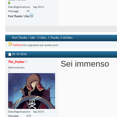
Data Registrazione
Sep 2014
Messaggi
29
Post Thanks / Like
Post Thanks / Like - 0 Likes, 1 Thanks, 0 Dislikes
Pa0l0ne
Ha ringraziato per questo post
05-10-2014
Sei immenso
The_Pusher
Administrator
Data Registrazione
Sep 2014
Messaggi
219