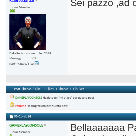
Sei pazzo ,ad
Razorbacktrack
Junior Member
Data Registrazione
Sep 2014
Messaggi
369
Post Thanks / Like
Post Thanks / Like - 1 Likes, 1 Thanks, 0 Dislikes
GAMEPLAYCONSOLE
Ha dato un "mi piace" per questo post
Pa0l0ne
Ha ringraziato per questo post
06-10-2014
Bellaaaaaaa P
GAMEPLAYCONSOLE
Junior Member