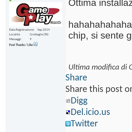
Ottima install
hahahahahahah
Data Registrazione
Sep 2014
chip, si sent
Località
Grottaglie (TA)
Messaggi
9
Post Thanks / Like
Ultima modifica d
Share
Share this post o
Digg
Del.icio.us
Twitter