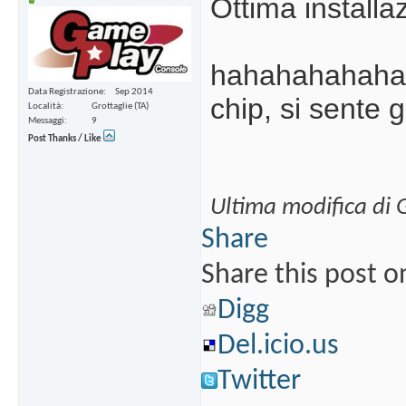
Ottima install
hahahahahahah
Data Registrazione
Sep 2014
chip, si sent
Località
Grottaglie (TA)
Messaggi
9
Post Thanks / Like
Ultima modifica d
Share
Share this post o
Digg
Del.icio.us
Twitter