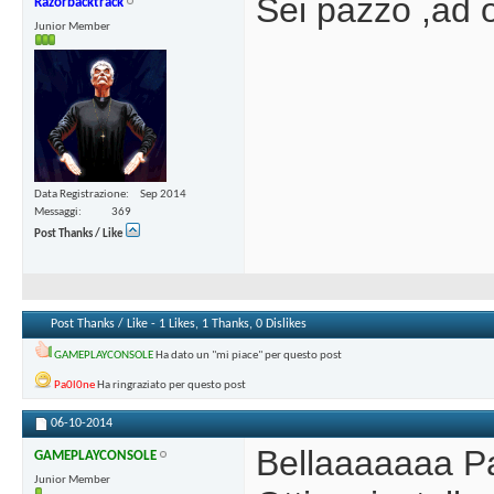
Sei pazzo ,ad
Razorbacktrack
Junior Member
Data Registrazione
Sep 2014
Messaggi
369
Post Thanks / Like
Post Thanks / Like - 1 Likes, 1 Thanks, 0 Dislikes
GAMEPLAYCONSOLE
Ha dato un "mi piace" per questo post
Pa0l0ne
Ha ringraziato per questo post
06-10-2014
Bellaaaaaaa P
GAMEPLAYCONSOLE
Junior Member