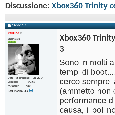
Discussione:
Xbox360 Trinity 
05-10-2014
Pa0l0ne
Xbox360 Trinit
Shamalaya!
3
Sono in molti a
tempi di boot..
Data Registrazione
Sep 2014
cerco sempre l
Località
Perugia
Messaggi
680
(ammetto non c
Post Thanks / Like
performance di
causa, il bolli