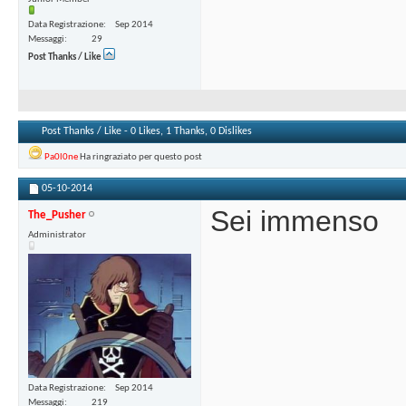
Data Registrazione
Sep 2014
Messaggi
29
Post Thanks / Like
Post Thanks / Like - 0 Likes, 1 Thanks, 0 Dislikes
Pa0l0ne
Ha ringraziato per questo post
05-10-2014
Sei immenso
The_Pusher
Administrator
Data Registrazione
Sep 2014
Messaggi
219