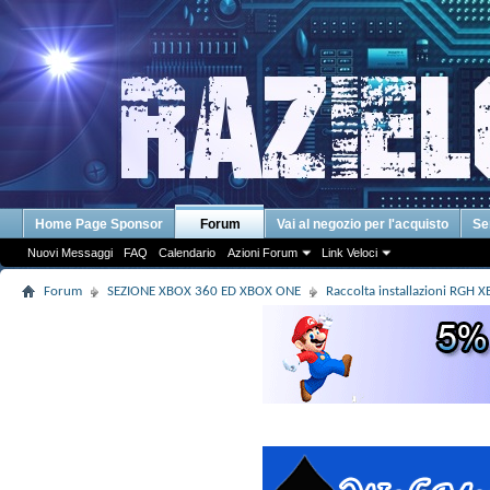
Home Page Sponsor
Forum
Vai al negozio per l'acquisto
Se
Nuovi Messaggi
FAQ
Calendario
Azioni Forum
Link Veloci
Forum
SEZIONE XBOX 360 ED XBOX ONE
Raccolta installazioni RGH X