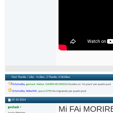
Post Thanks / Like - 4 Likes, 3 Thanks, 0 Dislikes
DrSchottky
,
genhack
,
Netkar
,
GAMEPLAYCONSOLE
Ha dato un "mi piace" per questo post
DrSchottky
,
Sk8er000
,
sparco1990
Ha ringraziato per questo post
05-10-2014
Mi FAi MORIRE
genhack
Junior Member