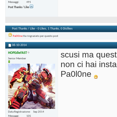
Messaggi
491
Post Thanks / Like
Post Thanks / Like - 0 Likes, 1 Thanks, 0 Dislikes
Pa0l0ne
Ha ringraziato per questo post
06-10-2014
scusi ma quest
HOPEdieFAST
Senior Member
non ci hai inst
Pa0l0ne
Data Registrazione
Sep 2014
Messaggi
105