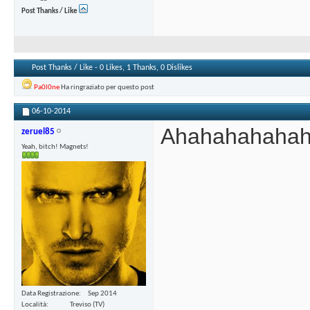
Post Thanks / Like
Post Thanks / Like - 0 Likes, 1 Thanks, 0 Dislikes
Pa0l0ne
Ha ringraziato per questo post
06-10-2014
Ahahahahahaha
zeruel85
Yeah, bitch! Magnets!
Data Registrazione
Sep 2014
Località
Treviso (TV)