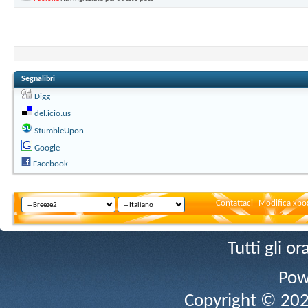
Segnalibri
Digg
del.icio.us
StumbleUpon
Google
Facebook
Contattaci
Modifica xbox
Tutti gli 
Pow
Copyright © 2026 