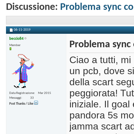
Discussione:
Problema sync c
06-11-2019
beccio84
Problema sync
Member
Ciao a tutti, m
un pcb, dove s
della scart se
peggiorata! Tut
Data Registrazione
Mar 2015
Messaggi
33
iniziale. Il goa
Post Thanks / Like
pandora 5s mod
jamma scart ad