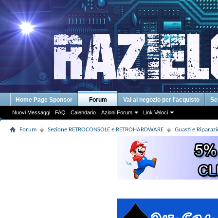
Home Page Sponsor
Forum
Vai al negozio per l'acquisto
Se
Nuovi Messaggi
FAQ
Calendario
Azioni Forum
Link Veloci
Forum
Sezione RETROCONSOLE e RETROHARDWARE
Guasti e Riparaz