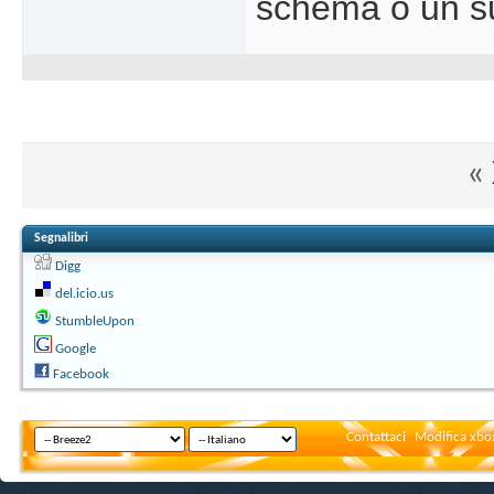
schema o un su
«
Segnalibri
Digg
del.icio.us
StumbleUpon
Google
Facebook
Contattaci
Modifica xbox