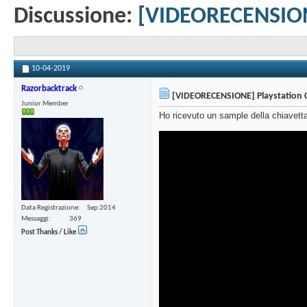
Discussione:
[VIDEORECENSIONE
10-04-2019
Razorbacktrack
[VIDEORECENSIONE] Playstation Cl
Junior Member
Ho ricevuto un sample della chiavett
Data Registrazione
Sep 2014
Messaggi
369
Post Thanks / Like