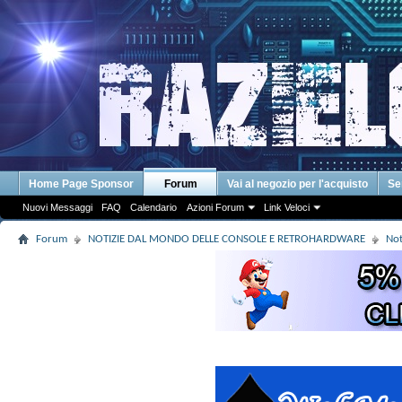
Home Page Sponsor
Forum
Vai al negozio per l'acquisto
Se
Nuovi Messaggi
FAQ
Calendario
Azioni Forum
Link Veloci
Forum
NOTIZIE DAL MONDO DELLE CONSOLE E RETROHARDWARE
Not