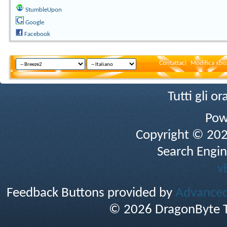
StumbleUpon
Google
Facebook
Contattaci
Modifica xbox
Tutti gli 
Pow
Copyright © 2026 
Search Engin
v
Feedback Buttons provided by
Advanced 
© 2026 DragonByte T