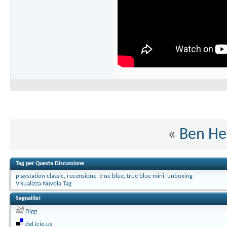
«
Ben He
Tag per Questa Discussione
playstation classic
,
recensione
,
true blue
,
true blue mini
,
unboxing
Visualizza Nuvola Tag
Segnalibri
Digg
del.icio.us