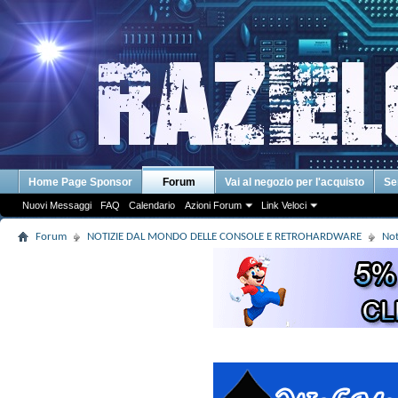
Home Page Sponsor
Forum
Vai al negozio per l'acquisto
Se
Nuovi Messaggi
FAQ
Calendario
Azioni Forum
Link Veloci
Forum
NOTIZIE DAL MONDO DELLE CONSOLE E RETROHARDWARE
Not