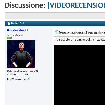
Discussione:
[VIDEORECENSIONE
10-04-2019
Razorbacktrack
[VIDEORECENSIONE] Playstation Cl
Junior Member
Ho ricevuto un sample della chiavett
Data Registrazione
Sep 2014
Messaggi
369
Post Thanks / Like