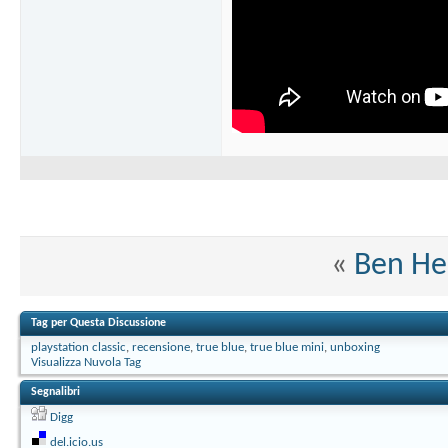
«
Ben He
Tag per Questa Discussione
playstation classic
,
recensione
,
true blue
,
true blue mini
,
unboxing
Visualizza Nuvola Tag
Segnalibri
Digg
del.icio.us