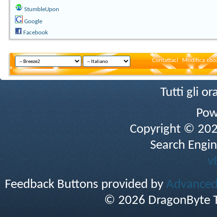
StumbleUpon
Google
Facebook
Contattaci
Modifica xbox
Tutti gli 
Pow
Copyright © 2026 
Search Engin
v
Feedback Buttons provided by
Advanced 
© 2026 DragonByte T