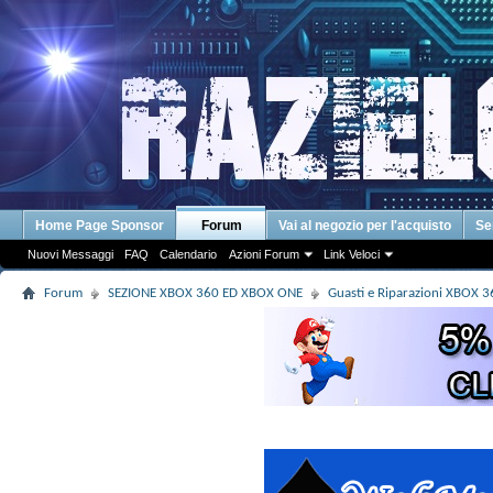
Home Page Sponsor
Forum
Vai al negozio per l'acquisto
Se
Nuovi Messaggi
FAQ
Calendario
Azioni Forum
Link Veloci
Forum
SEZIONE XBOX 360 ED XBOX ONE
Guasti e Riparazioni XBOX 