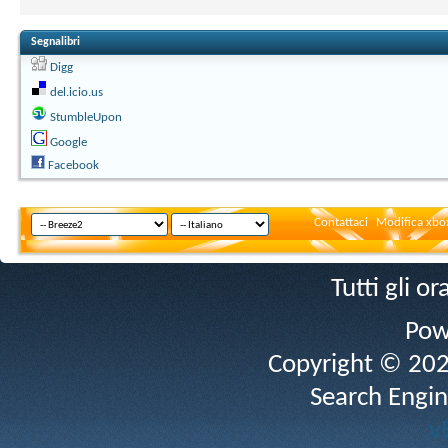
Segnalibri
Digg
del.icio.us
StumbleUpon
Google
Facebook
Contattaci
Modifica xbox
Tutti gli 
Pow
Copyright © 2026 
Search Engin
v