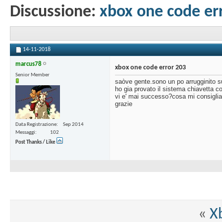
Discussione:
xbox one code er
14-11-2018
marcus78
xbox one code error 203
Senior Member
saòve gente.sono un po arrugginito s
ho gia provato il sistema chiavetta c
vi e' mai successo?cosa mi consiglia
grazie
Data Registrazione
Sep 2014
Messaggi
102
Post Thanks / Like
«
X