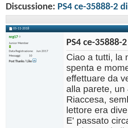
Discussione:
PS4 ce-35888-2 di 
05-11-2018
nrg17
PS4 ce-35888-2 
Junior Member
Data Registrazione
Jun 2017
Ciao a tutti, l
Messaggi
10
Post Thanks / Like
spenta e momen
effettuare da 
alla parete, un 
Riaccesa, semb
lettore era di
E' passato circ