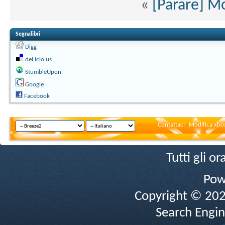
«
[Parare] Mo
Segnalibri
Digg
del.icio.us
StumbleUpon
Google
Facebook
Contattaci
Modifica xbox
Tutti gli 
Pow
Copyright © 2026 
Search Engin