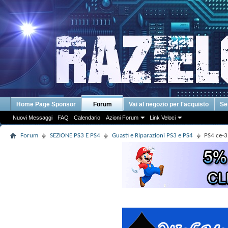
Home Page Sponsor
Forum
Vai al negozio per l'acquisto
Se
Nuovi Messaggi
FAQ
Calendario
Azioni Forum
Link Veloci
Forum
SEZIONE PS3 E PS4
Guasti e Riparazioni PS3 e PS4
PS4 ce-3