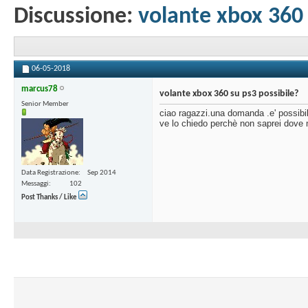
Discussione:
volante xbox 360 
06-05-2018
marcus78
volante xbox 360 su ps3 possibile?
Senior Member
ciao ragazzi.una domanda .e' possibil
ve lo chiedo perchè non saprei dove me
Data Registrazione
Sep 2014
Messaggi
102
Post Thanks / Like