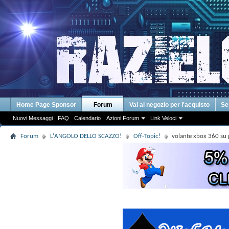
Home Page Sponsor
Forum
Vai al negozio per l'acquisto
Se
Nuovi Messaggi
FAQ
Calendario
Azioni Forum
Link Veloci
Forum
L'ANGOLO DELLO SCAZZO!
Off-Topic!
volante xbox 360 su 