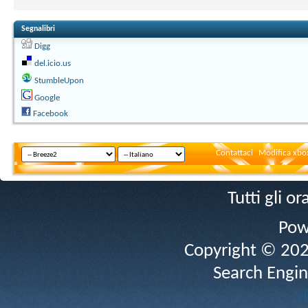
Segnalibri
Digg
del.icio.us
StumbleUpon
Google
Facebook
Contattaci
Modifica xbox
Tutti gli 
Pow
Copyright © 2026 
Search Engin
v