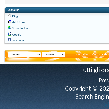
Segnalibri
Digg
del.icio.us
StumbleUpon
Google
Facebook
Contattaci
Modifica xbox
Tutti gli 
Pow
Copyright © 2026 
Search Engin
v