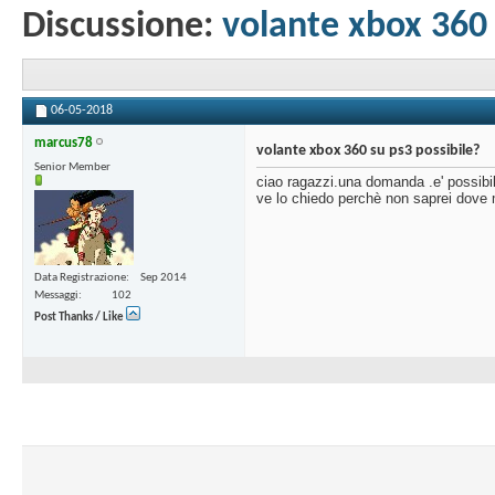
Discussione:
volante xbox 360 
06-05-2018
marcus78
volante xbox 360 su ps3 possibile?
Senior Member
ciao ragazzi.una domanda .e' possibil
ve lo chiedo perchè non saprei dove me
Data Registrazione
Sep 2014
Messaggi
102
Post Thanks / Like