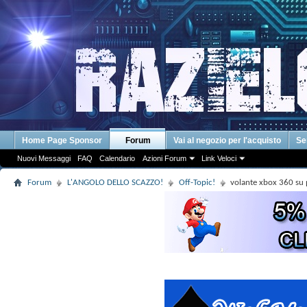
Home Page Sponsor
Forum
Vai al negozio per l'acquisto
Se
Nuovi Messaggi
FAQ
Calendario
Azioni Forum
Link Veloci
Forum
L'ANGOLO DELLO SCAZZO!
Off-Topic!
volante xbox 360 su 