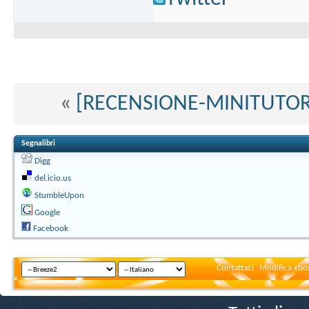
«
[RECENSIONE-MINITUTORIAL
Segnalibri
Digg
del.icio.us
StumbleUpon
Google
Facebook
Contattaci
Modifica xbox