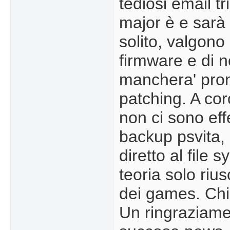
tediosi email t
major è e sarà
solito, valgono
firmware e di 
manchera' pron
patching. A coro
non ci sono eff
backup psvita, 
diretto al file
teoria solo riu
dei games. Chi
Un ringraziame