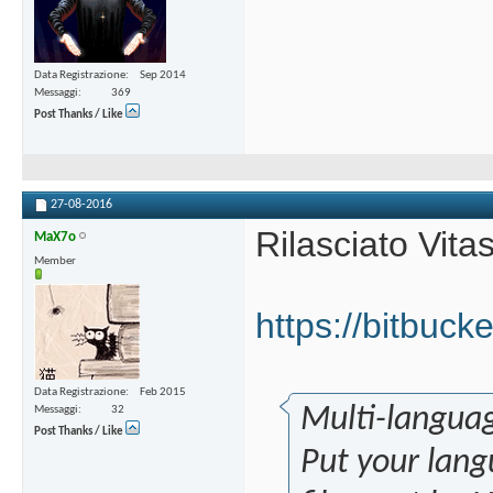
Data Registrazione
Sep 2014
Messaggi
369
Post Thanks / Like
27-08-2016
Rilasciato Vitas
MaX7o
Member
https://bitbuck
Data Registrazione
Feb 2015
Multi-langua
Messaggi
32
Post Thanks / Like
Put your lang