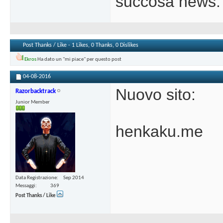
succosa news.
Post Thanks / Like - 1 Likes, 0 Thanks, 0 Dislikes
Ekros
Ha dato un "mi piace" per questo post
04-08-2016
Nuovo sito:
Razorbacktrack
Junior Member
henkaku.me
Data Registrazione
Sep 2014
Messaggi
369
Post Thanks / Like