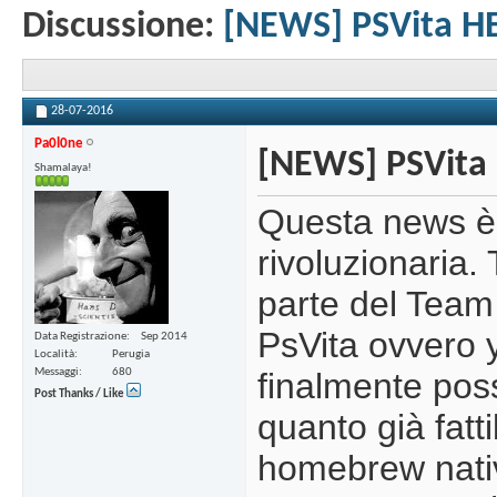
Discussione:
[NEWS] PSVita HE
28-07-2016
Pa0l0ne
[NEWS] PSVita 
Shamalaya!
Questa news è 
rivoluzionaria.
parte del Team
PsVita ovvero 
Data Registrazione
Sep 2014
Località
Perugia
Messaggi
680
finalmente poss
Post Thanks / Like
quanto già fatt
homebrew nativ