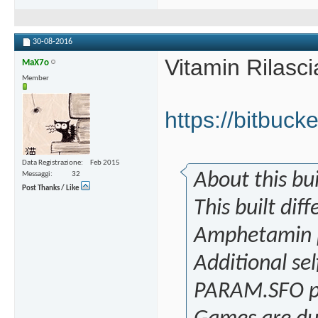
30-08-2016
Vitamin Rilasci
MaX7o
Member
https://bitbuck
Data Registrazione
Feb 2015
About this bui
Messaggi
32
Post Thanks / Like
This built dif
Amphetamin p
Additional se
PARAM.SFO pa