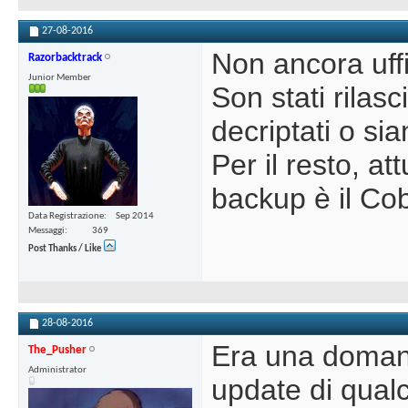
27-08-2016
Non ancora uff
Razorbacktrack
Junior Member
Son stati rilas
decriptati o sia
Per il resto, a
backup è il Co
Data Registrazione
Sep 2014
Messaggi
369
Post Thanks / Like
28-08-2016
Era una domand
The_Pusher
Administrator
update di qual