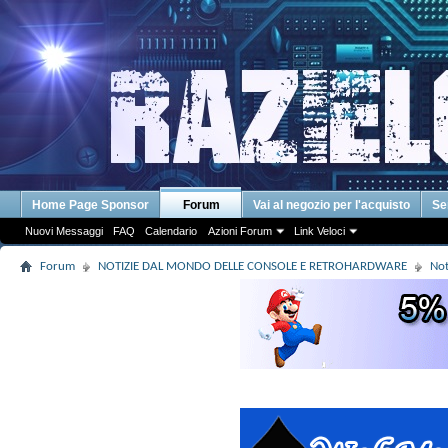
Home Page Sponsor
Forum
Vai al negozio per l'acquisto
Se
Nuovi Messaggi
FAQ
Calendario
Azioni Forum
Link Veloci
Forum
NOTIZIE DAL MONDO DELLE CONSOLE E RETROHARDWARE
Not