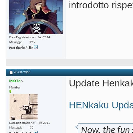
introdotto risp
Data Registrazione
Sep 2014
Messaggi
219
Post Thanks / Like
28-08-2016
Update Henka
MaX7o
Member
HENkaku Updat
Data Registrazione
Feb 2015
Now, the fun 
Messaggi
32