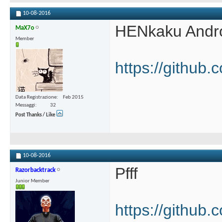
10-08-2016
HENkaku Andro
MaX7o
Member
https://github
Data Registrazione
Feb 2015
Messaggi
32
Post Thanks / Like
10-08-2016
Pfff
Razorbacktrack
Junior Member
https://github.