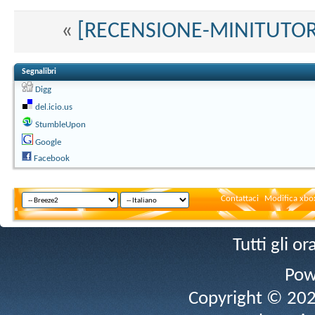
«
[RECENSIONE-MINITUTORIAL
Segnalibri
Digg
del.icio.us
StumbleUpon
Google
Facebook
Contattaci
Modifica xbox
Tutti gli 
Pow
Copyright © 2026 