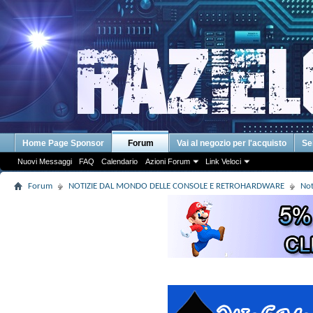
Home Page Sponsor
Forum
Vai al negozio per l'acquisto
Se
Nuovi Messaggi
FAQ
Calendario
Azioni Forum
Link Veloci
Forum
NOTIZIE DAL MONDO DELLE CONSOLE E RETROHARDWARE
Not