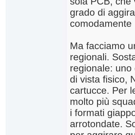
sola PCB, che 
grado di aggira
comodamente la
Ma facciamo un
regionali. Sos
regionale: uno d
di vista fisico,
cartucce. Per l
molto più squa
i formati giapp
arrotondate. So