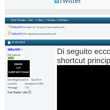
Twitter
Post Thanks / Like - 1 Likes, 1 Thanks, 0 Dislikes
Sk8er000
Ha dato un "mi piace" per questo post
Sk8er000
Ha ringraziato per questo post
15-04-2016
Di seguito ecc
Sk8er000
Retrogamer
shortcut princip
Data Registrazione
Sep 2014
Località
Sansepolcro (AR)
Messaggi
725
Post Thanks / Like