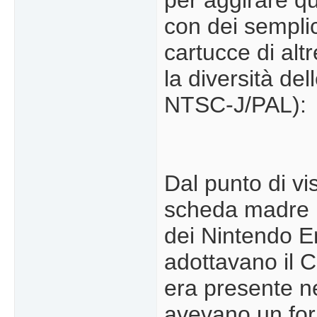
per aggirare q
con dei semplic
cartucce di alt
la diversità de
NTSC-J/PAL):
Dal punto di vis
scheda madre u
dei Nintendo E
adottavano il 
era presente ne
avevano un for