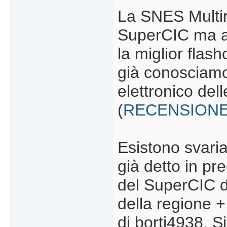
La SNES Multire
SuperCIC ma a
la miglior flas
già conosciamo 
elettronico de
(
RECENSION
Esistono svaria
già detto in pr
del SuperCIC d
della regione +
di borti4938. S