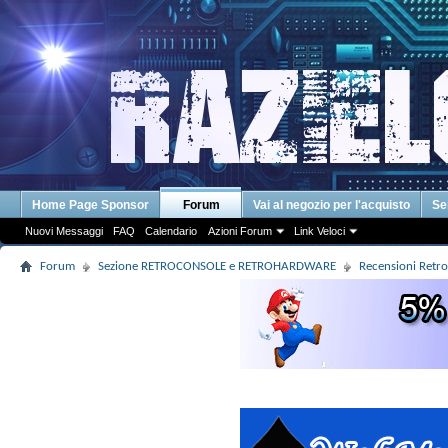
Home Page Sponsor
Forum
Vai al negozio per l'acquisto
Se
Nuovi Messaggi
FAQ
Calendario
Azioni Forum
Link Veloci
Forum
Sezione RETROCONSOLE e RETROHARDWARE
Recensioni Retr