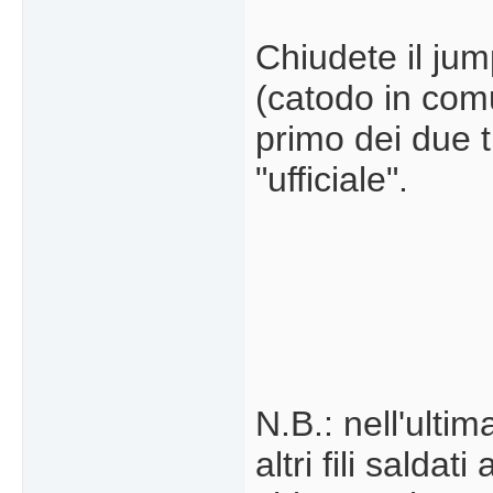
Chiudete il jump
(catodo in com
primo dei due ti
"ufficiale".
N.B.: nell'ulti
altri fili salda