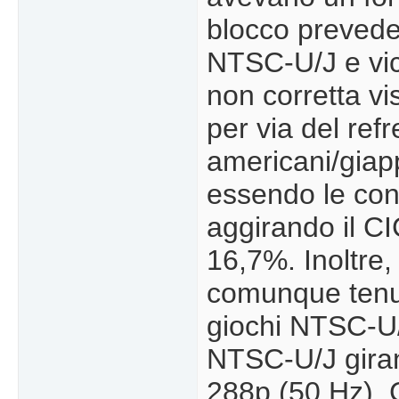
blocco prevede
NTSC-U/J e vice
non corretta v
per via del ref
americani/giapp
essendo le con
aggirando il CI
16,7%. Inoltre
comunque tenuta
giochi NTSC-U/J
NTSC-U/J giran
288p (50 Hz). 