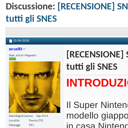
Discussione:
[RECENSIONE] SNE
tutti gli SNES
15-04-2016
zeruel85
[RECENSIONE] S
Yeah, bitch! Magnets!
tutti gli SNES
INTRODUZ
Il Super Ninte
modello giappo
Data Registrazione
Sep 2014
Località
Treviso (TV)
in casa Nintend
Messaggi
491