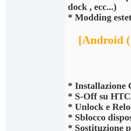
dock , ecc...)
* Modding esteti
[Android 
* Installazion
* S-Off su HTC 
* Unlock e Relo
* Sblocco dispos
* Sostituzione 