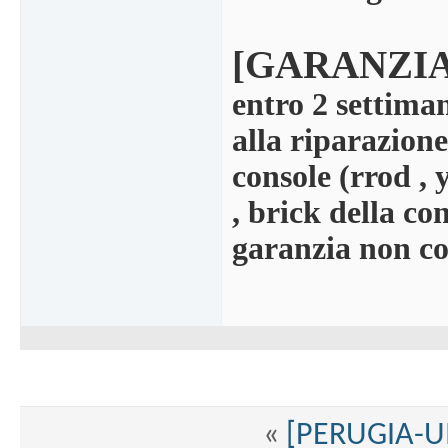
[GARANZIA
entro 2 settima
alla riparazion
console (rrod , 
, brick della co
garanzia non co
«
[PERUGIA-UM