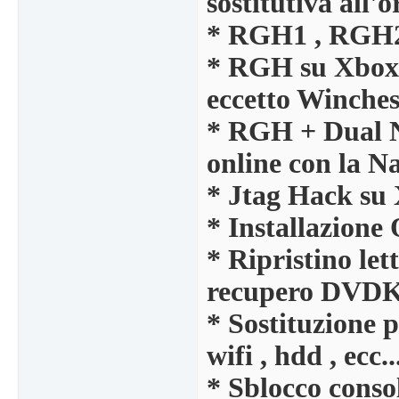
sostitutiva all
* RGH1 , RGH2
* RGH su Xbox 
eccetto Winches
* RGH + Dual Na
online con la N
* Jtag Hack su 
* Installazion
* Ripristino let
recupero DVD
* Sostituzione p
wifi , hdd , ecc..
* Sblocco cons