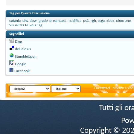
Tag per Questa Discussione
catania
,
cfw
,
downgrade
,
dreamcast
,
modifica
,
ps3
,
rgh
,
sega
,
xbox
,
xbox one
Visualizza Nuvola Tag
Segnalibri
Digg
del.icio.us
StumbleUpon
Google
Facebook
Contattaci
Modifica xbox
Tutti gli 
Pow
Copyright © 2026 