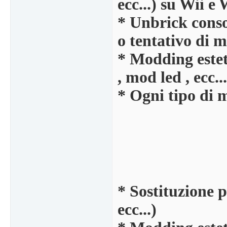
ecc...) su Wii e
* Unbrick conso
o tentativo di m
* Modding esteti
, mod led , ecc...
* Ogni tipo di 
* Sostituzione p
ecc...)