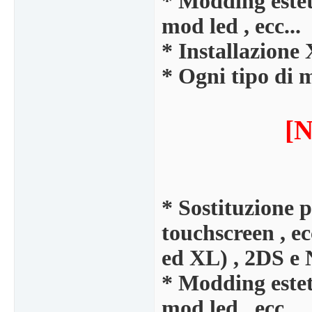
* Modding esteti
mod led , ecc...
* Installazion
* Ogni tipo di 
[N
* Sostituzione p
touchscreen , e
ed XL) , 2DS e
* Modding esteti
mod led , ecc...