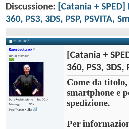
Discussione:
[Catania + SPED]
360, PS3, 3DS, PSP, PSVITA, S
11-04-2016
Razorbacktrack
[Catania + SPE
Junior Member
360, PS3, 3DS,
Come da titolo, 
smartphone e pc
spedizione.
Data Registrazione
Sep 2014
Messaggi
369
Post Thanks / Like
Per informazioni