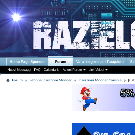
Home Page Sponsor
Forum
Vai al negozio per l'acquisto
Se
Nuovi Messaggi
FAQ
Calendario
Azioni Forum
Link Veloci
Forum
Sezione Inserzioni Modder
Inserzioni Modder Console
[Cat