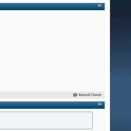
#3
Rispondi Citando
#4