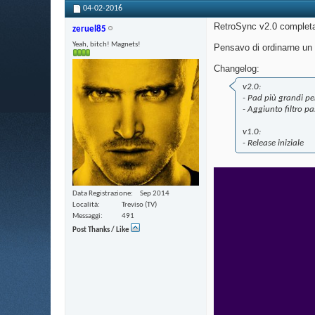
04-02-2016
RetroSync v2.0 completa
zeruel85
Yeah, bitch! Magnets!
Pensavo di ordinarne un
Changelog:
v2.0:
- Pad più grandi per
- Aggiunto filtro p
v1.0:
- Release iniziale
Data Registrazione
Sep 2014
Località
Treviso (TV)
Messaggi
491
Post Thanks / Like