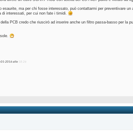
saurite, ma per chi fosse interessato, può contattarmi per preventivare un acq
di interessati, per cui non fate i timidi.
della PCB credo che riuscirò ad inserire anche un filtro passa-basso per la pul
nsole.
9-01-2016 alle
18:26