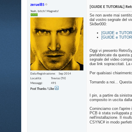
zeruel85
[GUIDE E TUTORIAL] Ret
Yeah, bitch! Magnets!
Se non avete mai sentito
dal vostro segnale del v
Sk8er000:
[GUIDE e TUTORIA
[GUIDE e TUTORIA
Oggi vi presento RetroS
prefabbricate da questa 
segnale del video composi
due link sopraccitati. L
Per qualsiasi chiariment
Data Registrazione
Sep 2014
Località
Treviso (TV)
Tornando a noi... Questa 
Messaggi
491
Post Thanks / Like
I pin, a partire da sinis
composito in uscita dalla
Cominciamo con l'aprire 
PCB è stata sviluppata pr
nell'installazione. Il ris
CSYNC# in modo perfet