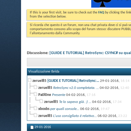
If this is your first visit, be sure to check out the
FAQ
by clicking the li
from the selection below.
Si ricorda che questo è un forum, non una chat privata dove ci si può s
comportamento consono allo scopo del forum stesso: discutere PUBBLICA
l'allontanamento dalla Community.
Discussione:
[GUIDE E TUTORIAL] RetroSync: CSYNC# su qual
Visualizzazione Ibrida
zeruel85
[GUIDE E TUTORIAL] RetroSync:...
29-01-2016,
16:14
zeruel85
RetroSync v2.0 completata. ...
04-02-2016,
12:40
Pa0l0ne
Presente
04-02-2016,
17:16
zeruel85
Te lo sapevo già. ;) ...
04-02-2016,
17:34
xboxbs
per quali console...
06-02-2016,
19:47
zeruel85
L'uso consigliato è relativo...
06-02-2016,
23:22
29-01-2016