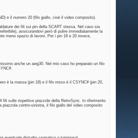
D) e il numero 20 (filo giallo, cioè il video composito).
aldature dei fili sui pin della SCART stessa. Nel caso sia
eferibile), assicurandovi però di pulire immediatamente la
rete meno spazio di lavoro. Per i pin 18 e 20 invece,
benissimo anche un awg30. Nel mio caso ho preparato un filo
CSYNC#.
o nero è la massa (pin 18) e il filo rosso è il CSYNC# (pin 20,
fili sulle rispettive piazzole della RetroSync. In riferimento
 piazzola centro-sinistra, il filo giallo del video composito
gni eventuale disturbo cromatico o luminoso!