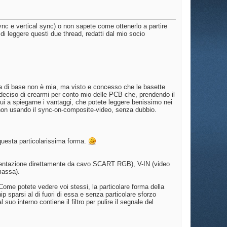
c e vertical sync) o non sapete come ottenerlo a partire
i leggere questi due thread, redatti dal mio socio
 di base non è mia, ma visto e concesso che le basette
 deciso di crearmi per conto mio delle PCB che, prendendo il
qui a spiegarne i vantaggi, che potete leggere benissimo nei
e non usando il sync-on-composite-video, senza dubbio.
 questa particolarissima forma.
(alimentazione direttamente da cavo SCART RGB), V-IN (video
massa).
Come potete vedere voi stessi, la particolare forma della
p sparsi al di fuori di essa e senza particolare sforzo
suo interno contiene il filtro per pulire il segnale del