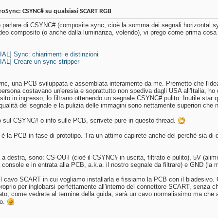
roSync: CSYNC# su qualsiasi SCART RGB
 parlare di CSYNC# (composite sync, cioè la somma dei segnali horizontal syn
ideo composito (o anche dalla luminanza, volendo), vi prego come prima cosa d
L] Sync: chiarimenti e distinzioni
L] Creare un sync stripper
ync, una PCB sviluppata e assemblata interamente da me. Premetto che l'idea
persona costavano un'eresia e soprattutto non spediva dagli USA all'Italia, ho
to in ingresso, lo filtrano ottenendo un segnale CSYNC# pulito. Inutile star 
a qualità del segnale e la pulizia delle immagini sono nettamente superiori ch
o sul CSYNC# o info sulle PCB, scrivete pure in questo thread.
è la PCB in fase di prototipo. Tra un attimo capirete anche del perchè sia di
tra a destra, sono: CS-OUT (cioè il CSYNC# in uscita, filtrato e pulito), 5V 
 console e in entrata alla PCB, a.k.a. il nostro segnale da filtrare) e GND (la 
il cavo SCART in cui vogliamo installarla e fissiamo la PCB con il biadesivo. 
oprio per inglobarsi perfettamente all'interno del connettore SCART, senza chi
ultato, come vedrete al termine della guida, sarà un cavo normalissimo ma che al 
to.