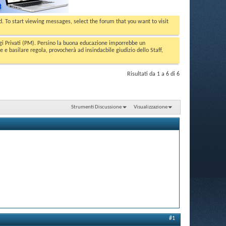
ed. To start viewing messages, select the forum that you want to visit
aggi Privati (PM). Persino la buona educazione imporrebbe un
basilare regola, provocherà ad insindacbile giudizio dello Staff,
Risultati da 1 a 6 di 6
Strumenti Discussione
Visualizzazione
#1