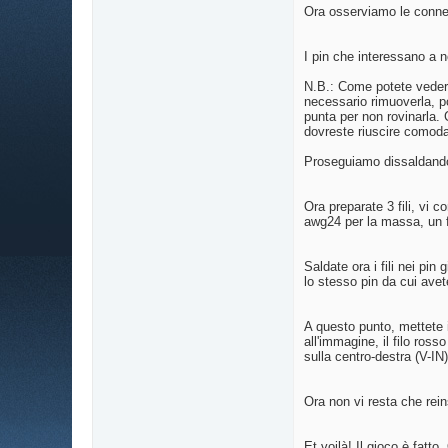
Ora osserviamo le conn
I pin che interessano a no
N.B.: Come potete vedere 
necessario rimuoverla, p
punta per non rovinarla. 
dovreste riuscire comoda
Proseguiamo dissaldando i
Ora preparate 3 fili, vi
awg24 per la massa, un 
Saldate ora i fili nei pin
lo stesso pin da cui avet
A questo punto, mettete i
all'immagine, il filo ross
sulla centro-destra (V-IN)
Ora non vi resta che reins
Et voilà! Il gioco è fat