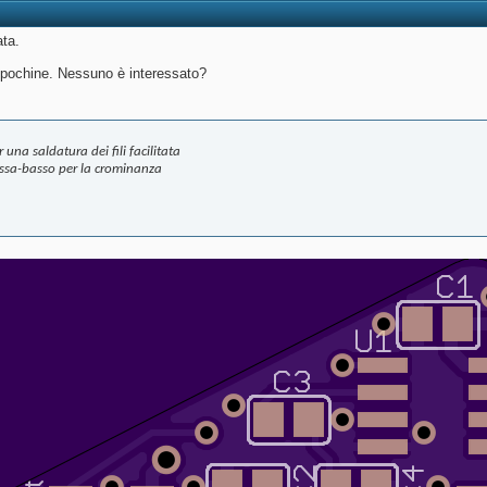
ta.
 pochine. Nessuno è interessato?
 una saldatura dei fili facilitata
assa-basso per la crominanza