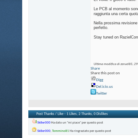
Le PCB al momento sono e
raggiunta una certa quota 
Nella prossima revisione 
perfetto.
Stay tuned on RazielCo
Ultima modifica di zeruel85; 2
Share
Share this post on
Digg
Del.icio.us
Twitter
Post Thanks / Like - 1 Likes, 2 Thanks, 0 Dislikes
Sk8er000
Ha dato un "mi piace" per questo post
Sk8er000
,
Tommino81
Ha ringraziato per questo post