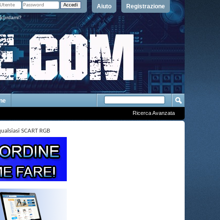
Aiuto
Registrazione
icordami?
One
Ricerca Avanzata
qualsiasi SCART RGB