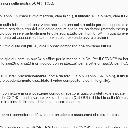
essioni della nostra SCART RGB.
i sono il numero 8 (filo marrone, cioè la 5V), il numero 18 (filo nero, cioè il GN
dalla foto, in certi casi viene applicata una colla a caldo per proteggere le s
otete scaldarla con dell'aria calda oppure anche col saldatore (metodo meno pr
Ciò può essere particolarmente utile soprattutto per il pin 8 (5V), in quanto av
mente ad accedere dal lato senza colla, essendo essi più esterni.
l filo giallo dal pin 20, cioè il video composito che dovremo filtrare.
 consiglio di usare un awg24 o affine per la massa e la 5V. Per il CSYNC# va 
filo awg26 o awg28 (non ricordo con esattezza) per la 5V e un awg30 per il 
 già illustrati precedentemente, come da foto. Il filo blu sono i 5V (pin 8), il fil
e precedentemente dissaldato il video composito, cioè il filo giallo).
l connettore in una posizione comoda rispetto al guscio protettivo e saldate i 4 
o del CSYNC# andrà sulla piazzola di sinistra (CS-OUT), il filo blu della 5V sulla
 e in ultimo il filo nero della massa tutto a destra.
erire il connettore nell'involucro, chiuderlo e assicurarvi che sia tutto ok.
to. Ora avete un cavo SCART RGB con uscita del CSYNC# pulito e filtrato da o