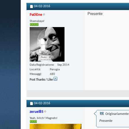
04-02-2016
Presente
Pa0l0ne
Shamalaya!
Data Registrazione
Sep 2014
Località
Perugia
Messaggi
680
Post Thanks / Like
04-02-2016
zeruel85
Originariamente 
Yeah, bitch! Magnets!
Presente