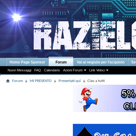
Home Page Sponsor
Forum
Vai al negozio per l'acquisto
Se
Nuovi Messaggi
FAQ
Calendario
Azioni Forum
Link Veloci
Forum
MI PRESENTO
Presentati qui
Ciao a tutti