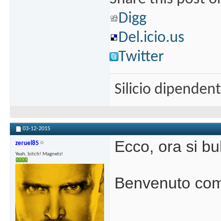
Digg
Del.icio.us
Twitter
Silicio dipenden
03-12-2015
Ecco, ora si bu
zeruel85
Yeah, bitch! Magnets!
Benvenuto co