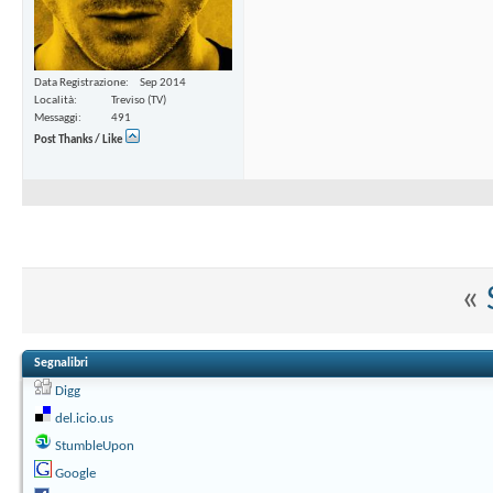
Data Registrazione
Sep 2014
Località
Treviso (TV)
Messaggi
491
Post Thanks / Like
«
Segnalibri
Digg
del.icio.us
StumbleUpon
Google