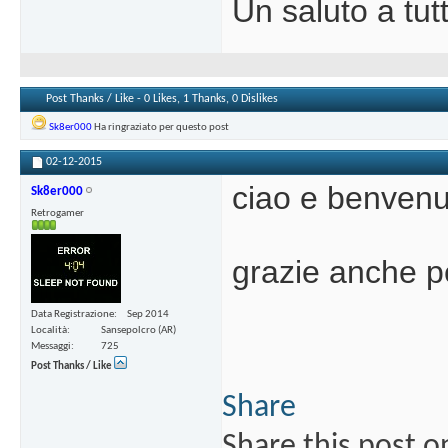
Un saluto a tut
Post Thanks / Like - 0 Likes, 1 Thanks, 0 Dislikes
Sk8er000
Ha ringraziato per questo post
02-12-2015
ciao e benvenu
Sk8er000
Retrogamer
grazie anche p
Data Registrazione
Sep 2014
Località
Sansepolcro (AR)
Messaggi
725
Post Thanks / Like
Share
Share this post o