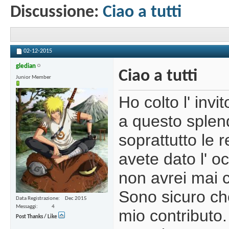
Discussione:
Ciao a tutti
02-12-2015
gledian
Ciao a tutti
Junior Member
Ho colto l' inv
a questo splend
soprattutto le 
avete dato l' o
non avrei mai 
Sono sicuro che
Data Registrazione
Dec 2015
Messaggi
4
mio contributo.
Post Thanks / Like