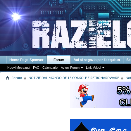
Home Page Sponsor
Forum
Vai al negozio per l'acquisto
Se
Nuovi Messaggi
FAQ
Calendario
Azioni Forum
Link Veloci
Forum
NOTIZIE DAL MONDO DELLE CONSOLE E RETROHARDWARE
Not