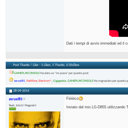
Dati i tempi di avvio immediati ed il
Post Thanks / Like - 1 Likes, 5 Thanks, 0 Dislikes
GAMEPLAYCONSOLE
Ha dato un "mi piace" per questo post
zeruel85
,
Pa0l0ne
,
Electron^-
,
Gigigadda
,
GAMEPLAYCONSOLE
Ha ringraziato per questo 
28-09-2014
Fiiiiiiico
zeruel85
Yeah, bitch! Magnets!
Inviato dal mio LG-D855 utilizzando 