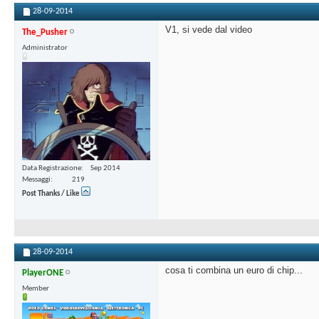
28-09-2014
V1, si vede dal video
The_Pusher
Administrator
Data Registrazione
Sep 2014
Messaggi
219
Post Thanks / Like
28-09-2014
cosa ti combina un euro di chip...
PlayerONE
Member