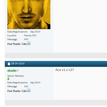
Data Registrazione
Sep 2014
Località
Treviso (TV)
Messaggi
491
Post Thanks / Like
28-09-2014
Ace v1 o v2?
xboxbs
Senior Member
Data Registrazione
Sep 2014
Messaggi
101
Post Thanks / Like