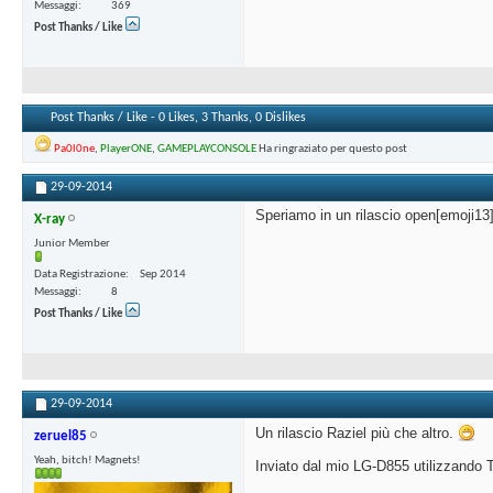
Messaggi
369
Post Thanks / Like
Post Thanks / Like - 0 Likes, 3 Thanks, 0 Dislikes
Pa0l0ne
,
PlayerONE
,
GAMEPLAYCONSOLE
Ha ringraziato per questo post
29-09-2014
Speriamo in un rilascio open[emoji13
X-ray
Junior Member
Data Registrazione
Sep 2014
Messaggi
8
Post Thanks / Like
29-09-2014
Un rilascio Raziel più che altro.
zeruel85
Yeah, bitch! Magnets!
Inviato dal mio LG-D855 utilizzando 