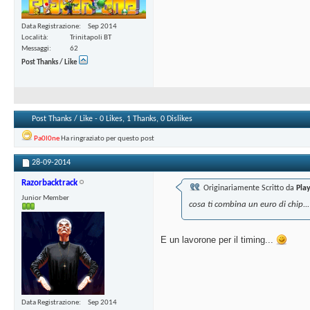
Data Registrazione
Sep 2014
Località
Trinitapoli BT
Messaggi
62
Post Thanks / Like
Post Thanks / Like - 0 Likes, 1 Thanks, 0 Dislikes
Pa0l0ne
Ha ringraziato per questo post
28-09-2014
Razorbacktrack
Originariamente Scritto da
Pla
Junior Member
cosa ti combina un euro di chip...
E un lavorone per il timing...
Data Registrazione
Sep 2014