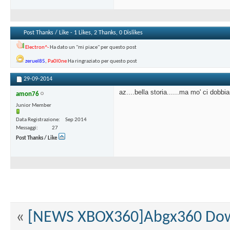
Post Thanks / Like - 1 Likes, 2 Thanks, 0 Dislikes
Electron^-
Ha dato un "mi piace" per questo post
zeruel85
,
Pa0l0ne
Ha ringraziato per questo post
29-09-2014
az....bella storia......ma mo' ci dobbi
amon76
Junior Member
Data Registrazione
Sep 2014
Messaggi
27
Post Thanks / Like
«
[NEWS XBOX360]Abgx360 Down 