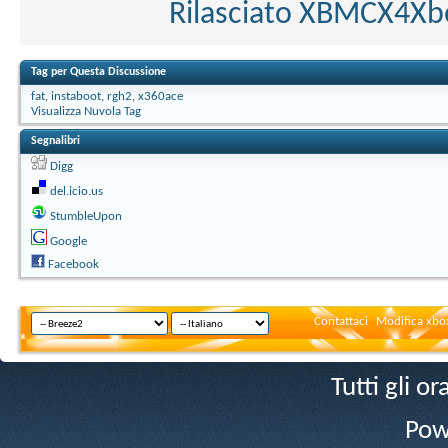
Rilasciato XBMCX4Xbo
Tag per Questa Discussione
fat
,
instaboot
,
rgh2
,
x360ace
Visualizza Nuvola Tag
Segnalibri
Digg
del.icio.us
StumbleUpon
Google
Facebook
Contattaci
Modifica xbox
Tutti gli 
Pow