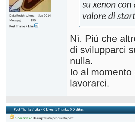
su xenon con 
valore di sta
Data Registrazione
Sep 2014
Messaggi
150
Post Thanks / Like
Nì. Più che alt
di svilupparci 
nulla.
Io al momento 
lavorarci.
Post Thanks / Like - 0 Likes, 1 Thanks, 0 Dislikes
ninocervasio
Ha ringraziato per questo post