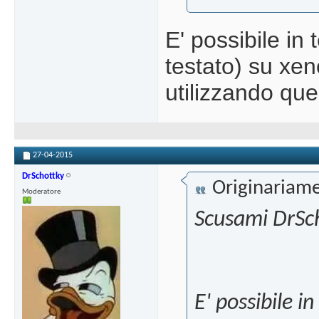
E' possibile in
testato) su xe
utilizzando que
27-04-2015
DrSchottky
Originariame
Moderatore
Scusami DrSch
E' possibile i