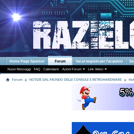
Home Page Sponsor
Forum
Vai al negozio per l'acquisto
Se
Nuovi Messaggi
FAQ
Calendario
Azioni Forum
Link Veloci
Forum
NOTIZIE DAL MONDO DELLE CONSOLE E RETROHARDWARE
Not