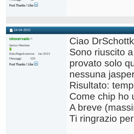
Post Thanks / Like
24-04-2015
Ciao DrSchottky
ninocervasio
Senior Member
Sono riuscito a
Data Registrazione
Jan 2015
Messaggi
105
provato solo q
Post Thanks / Like
nessuna jasper
Risultato: temp
Come chip ho u
A breve (massim
Ti ringrazio per