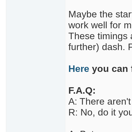
Maybe the start
work well for m
These timings 
further) dash. 
Here
you can f
F.A.Q:
A: There aren'
R: No, do it you