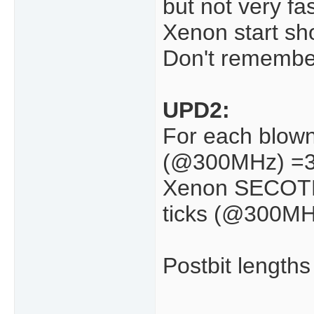
but not very fa
Xenon start sh
Don't remember i
UPD2:
For each blown
(@300MHz) =
Xenon SECOTP 
ticks (@300MH
Postbit length