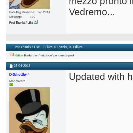
mezzo pronto i
Vedremo...
Data Registrazione
Sep 2014
Messaggi
150
Post Thanks / Like
Post Thanks / Like - 1 Likes, 0 Thanks, 0 Dislikes
Netkar
Ha dato un "mi piace" per questo post
26-04-2015
Updated with h
DrSchottky
Moderatore