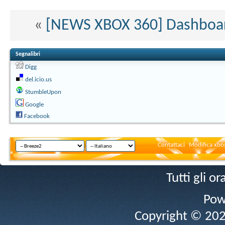
«
[NEWS XBOX 360] Dashboard
Segnalibri
Digg
del.icio.us
StumbleUpon
Google
Facebook
Contattaci
Modifica xbox
Tutti gli 
Pow
Copyright © 2026 