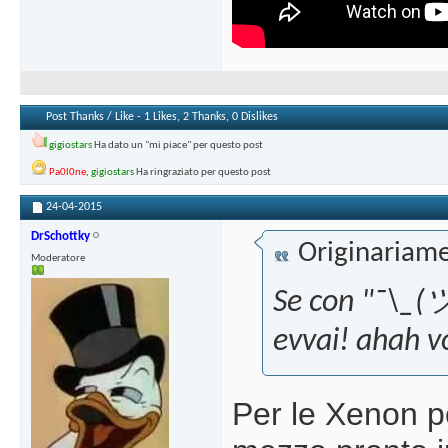
Post Thanks / Like - 1 Likes, 2 Thanks, 0 Dislikes
gigiostars
Ha dato un "mi piace" per questo post
Pa0l0ne
,
gigiostars
Ha ringraziato per questo post
24-04-2015
DrSchottky
Originariame
Moderatore
Se con "¯\_(ツ
evvai! ahah v
Per le Xenon p