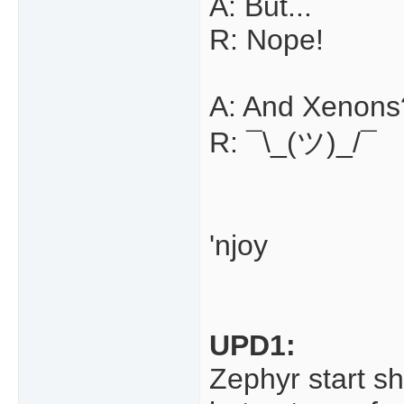
A: But...
R: Nope!
A: And Xenons
R: ¯\_(ツ)_/¯
'njoy
UPD1:
Zephyr start s