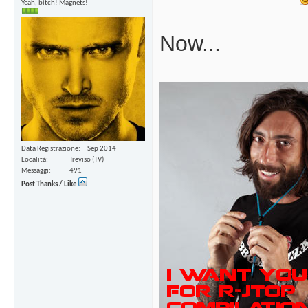
Yeah, bitch! Magnets!
Now...
Data Registrazione
Sep 2014
Località
Treviso (TV)
Messaggi
491
Post Thanks / Like