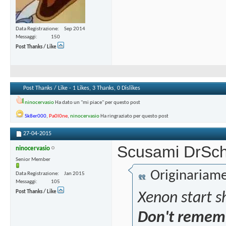
Data Registrazione
Sep 2014
Messaggi
150
Post Thanks / Like
Post Thanks / Like - 1 Likes, 3 Thanks, 0 Dislikes
ninocervasio
Ha dato un "mi piace" per questo post
Sk8er000
,
Pa0l0ne
,
ninocervasio
Ha ringraziato per questo post
27-04-2015
Scusami DrScho
ninocervasio
Senior Member
Originariame
Data Registrazione
Jan 2015
Messaggi
105
Post Thanks / Like
Xenon start s
Don't remember