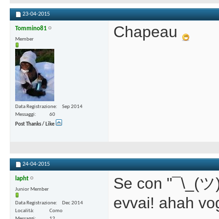
23-04-2015
Chapeau
Tommino81
Member
Data Registrazione
Sep 2014
Messaggi
60
Post Thanks / Like
24-04-2015
Se con "¯\_(ツ)_
lapht
Junior Member
evvai! ahah vog
Data Registrazione
Dec 2014
Località
Como
Messaggi
12