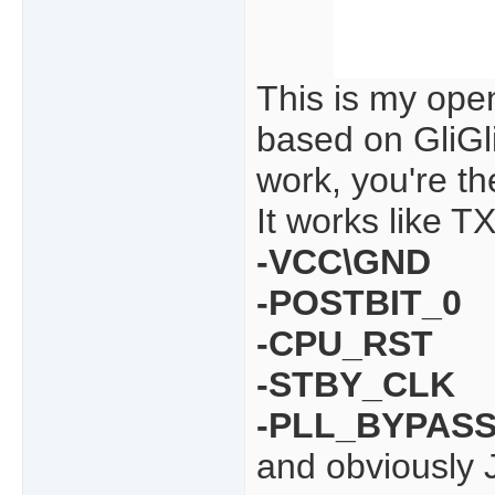
This is my ope
based on GliGl
work, you're the
It works like T
-VCC\GND
-POSTBIT_0
-CPU_RST
-STBY_CLK
-PLL_BYPAS
and obviously 