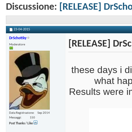
Discussione:
[RELEASE] DrScho
23-04-2015
DrSchottky
[RELEASE] DrSc
Moderatore
these days i 
what hap
Results were im
Data Registrazione
Sep 2014
Messaggi
150
Post Thanks / Like