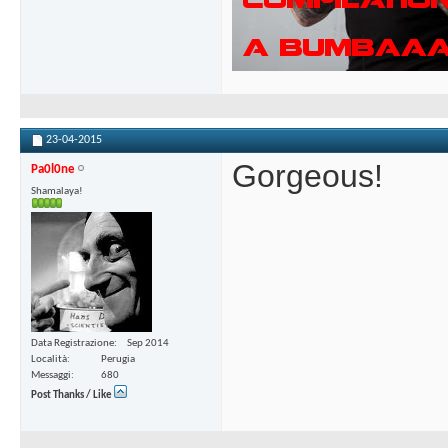
23-04-2015
Gorgeous!
Pa0l0ne
Shamalaya!
Data Registrazione
Sep 2014
Località
Perugia
Messaggi
680
Post Thanks / Like