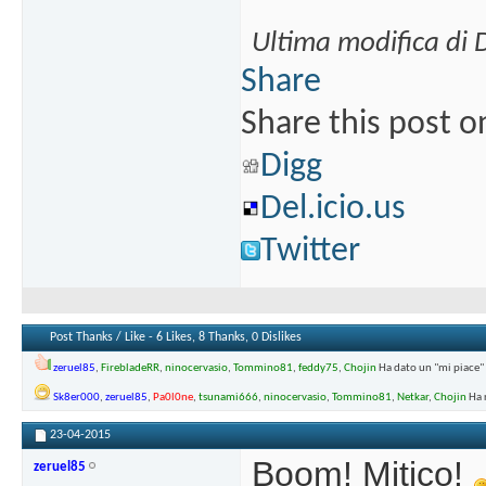
Ultima modifica di 
Share
Share this post o
Digg
Del.icio.us
Twitter
Post Thanks / Like - 6 Likes, 8 Thanks, 0 Dislikes
zeruel85
,
FirebladeRR
,
ninocervasio
,
Tommino81
,
feddy75
,
Chojin
Ha dato un "mi piace"
Sk8er000
,
zeruel85
,
Pa0l0ne
,
tsunami666
,
ninocervasio
,
Tommino81
,
Netkar
,
Chojin
Ha 
23-04-2015
Boom! Mitico!
zeruel85