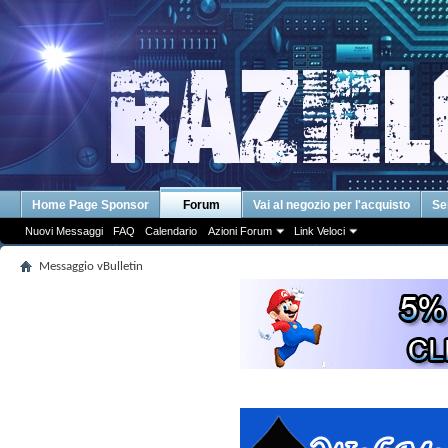
Home Page Sponsor
Forum
Vai al negozio per l'acquisto
Se
Nuovi Messaggi
FAQ
Calendario
Azioni Forum
Link Veloci
Messaggio vBulletin