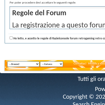
Per poter procedere devi accettare le seguenti regole:
Regole del Forum
La registrazione a questo forum
regole esposte di seguito: Tutt
Ho letto, e accetto le regole di Razielconsole forum retrogaming retro c
una tua opinione libera che de
il forum. Qualsiasi discussione 
immediatamente segnalata alle 
Contattaci
Modifica xbox
moderatori e lo staff di quest
Tutti gli 
discussioni che possono turbare
o marchi registrati. Se accetti
Pow
Copyright © 2026 
'Accetto' e premi il pulsante '
Search Engin