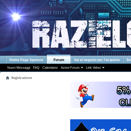
Home Page Sponsor
Forum
Vai al negozio per l'acquisto
Se
Nuovi Messaggi
FAQ
Calendario
Azioni Forum
Link Veloci
Registrazione