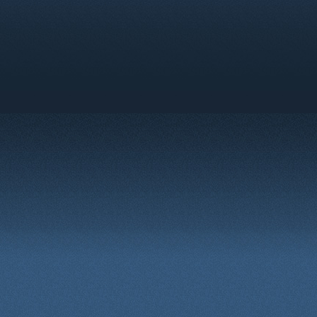
legge.
I proprietari di Razielconsole
modifica ps3 modifica ps4 notizi
rimuovere, modificare, spostar
qualsiasi motivo.