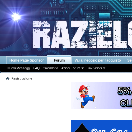
Home Page Sponsor
Forum
Vai al negozio per l'acquisto
Se
Nuovi Messaggi
FAQ
Calendario
Azioni Forum
Link Veloci
Registrazione