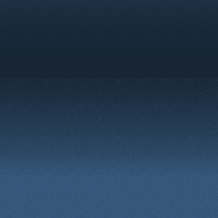
legge.
I proprietari di Razielconsole
modifica ps3 modifica ps4 notizi
rimuovere, modificare, spostar
qualsiasi motivo.