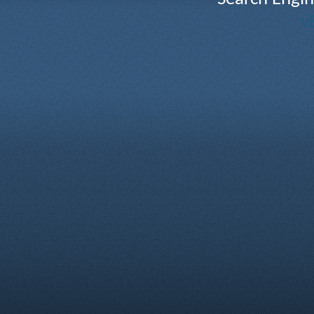
registrazione, clicca
qui
per rit
v
Anche se gli amministratori e 
console xbox 360 slim modifica
cercheranno di mantenere il sito
è impossibile per noi controll
di vista dell'autore, e né i pr
console xbox 360 slim modifica
né vBulletin Solutions, Inc. (sv
per il contenuto di qualsiasi m
Accettando queste regole, gara
osceno, volgare, sessualmente 