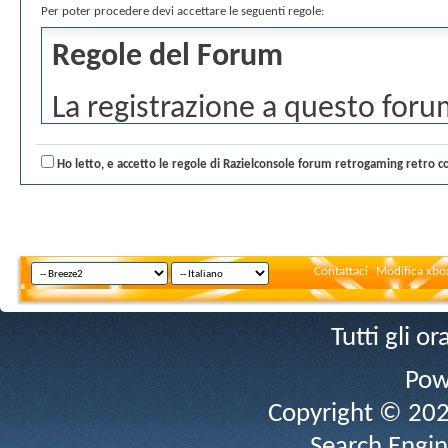
Per poter procedere devi accettare le seguenti regole:
Regole del Forum
La registrazione a questo forum
regole esposte di seguito: Tutt
Ho letto, e accetto le regole di Razielconsole forum retrogaming retro c
una tua opinione libera che de
il forum. Qualsiasi discussione 
immediatamente segnalata alle 
Contattaci
Modifica xbox
moderatori e lo staff di quest
Tutti gli 
discussioni che possono turbare
o marchi registrati. Se accetti
Pow
Copyright © 2026 
'Accetto' e premi il pulsante '
Search Engin