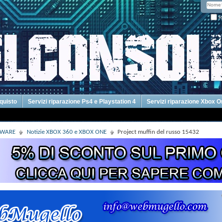
R
cquisto
Servizi riparazione Ps4 e Playstation 4
Servizi riparazione Xbox 
DWARE
Notizie XBOX 360 e XBOX ONE
Project muffin del russo 15432