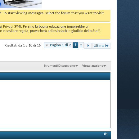
ed. To start viewing messages, select the forum that you want to visit
aggi Privati (PM). Persino la buona educazione imporrebbe un
basilare regola, provocherà ad insindacbile giudizio dello Staff,
Pagina 1 di 2
1
2
Risultati da 1 a 10 di 16
Ultima
Strumenti Discussione
Visualizzazione
#1