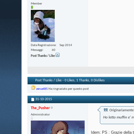
Member
Data Registrazione
Sep 2014
Messaggi
60
Post Thanks / Like
Post Thanks / Like - 0 Likes, 1 Thanks, 0 Dislikes
zeruel85
Ha ringraziato per questo post
31-10-2015
The_Pusher
Originariamente 
Administrator
Ho letto muffin e' 
Idem; PS : Grazie della 