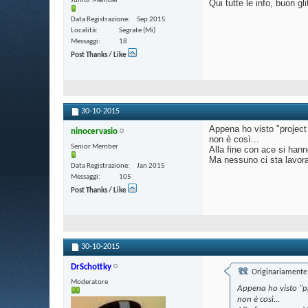
Junior Member
Qui tutte le info, buon gli
Data Registrazione
Sep 2015
Località
Segrate (Mi)
Messaggi
18
Post Thanks / Like
30-10-2015
Appena ho visto "project
ninocervasio
non è così...
Senior Member
Alla fine con ace si hanno
Ma nessuno ci sta lavor
Data Registrazione
Jan 2015
Messaggi
105
Post Thanks / Like
30-10-2015
DrSchottky
Originariamente 
Moderatore
Appena ho visto "pr
non è così...