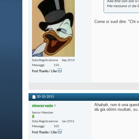
Alla fine con ace si
Ma nessuno ci sta 
Come si suol dire: "Chi v
Data Registrazione
Sep 2014
Messaggi
150
Post Thanks / Like
30-10-2015
Ahahah, non è una questi
ninocervasio
dà già ottimi risultati, 
Senior Member
Data Registrazione
Jan 2015
Messaggi
105
Post Thanks / Like