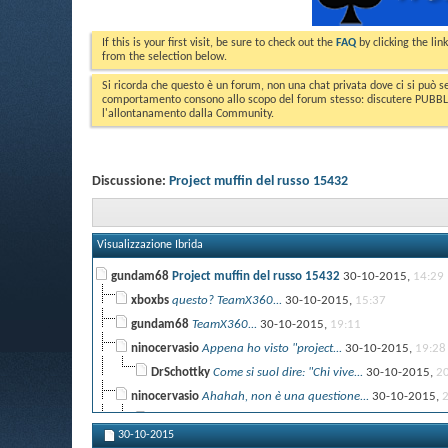
If this is your first visit, be sure to check out the
FAQ
by clicking the li
from the selection below.
Si ricorda che questo è un forum, non una chat privata dove ci si può s
comportamento consono allo scopo del forum stesso: discutere PUBBLICA
l'allontanamento dalla Community.
Discussione:
Project muffin del russo 15432
Visualizzazione Ibrida
gundam68
Project muffin del russo 15432
30-10-2015,
14:29
xboxbs
questo? TeamX360...
30-10-2015,
15:37
gundam68
TeamX360...
30-10-2015,
19:11
ninocervasio
Appena ho visto "project...
30-10-2015,
19:28
DrSchottky
Come si suol dire: "Chi vive...
30-10-2015,
2
ninocervasio
Ahahah, non è una questione...
30-10-2015,
DrSchottky
A detta sua le Winchester...
31-10-2015,
00:
30-10-2015
zeruel85
Lo dici come se certe...
31-10-2015,
09:22