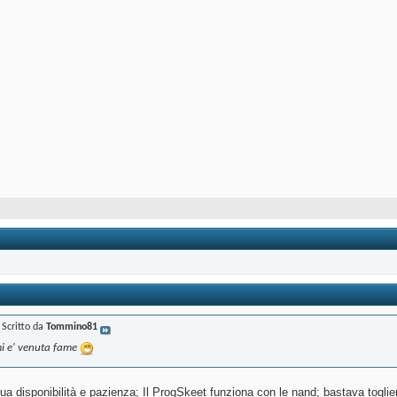
Scritto da
Tommino81
mi e' venuta fame
tua disponibilità e pazienza; Il ProgSkeet funziona con le nand; bastava togli