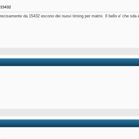
 15432
0:54
ecisamente da 15432 escono dei nuovi timing per matrix. Il bello e' che sda ed 