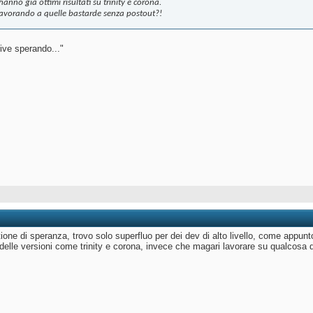
 hanno già ottimi risultati su trinity e corona.
lavorando a quelle bastarde senza postout?!
ive sperando..."
one di speranza, trovo solo superfluo per dei dev di alto livello, come appunt
su delle versioni come trinity e corona, invece che magari lavorare su qualcosa 