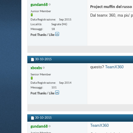
gundam68
Tommino81
Ho letto muffin e' mi e'...
31-10-2015,
00:09
Project muffin del russo
Junior Member
The_Pusher
Idem; PS : Grazie della tua...
31-10-2015,
0
Dal teamx 360, ma piu' pr
Data Registrazione
Sep 2015
zeruel85
Pusher, scusa se non ti ho...
31-10-2015,
09:15
Località
Segrate (Mi)
Worf
Ciao. I timing muffin dove...
26-02-2017,
13:10
Messaggi
18
Pa0l0ne
Instabili? Io davvero non so...
26-02-2017,
18:37
Post Thanks / Like
Worf
Ok grazie mille. Alla...
26-02-2017,
22:17
zeruel85
Anche perché fa solo...
26-02-2017,
19:08
Pa0l0ne
Che poi, il glitch è...
26-02-2017,
19:57
30-10-2015
questo?
TeamX360
xboxbs
Senior Member
Data Registrazione
Sep 2014
Messaggi
101
Post Thanks / Like
30-10-2015
TeamX360
gundam68