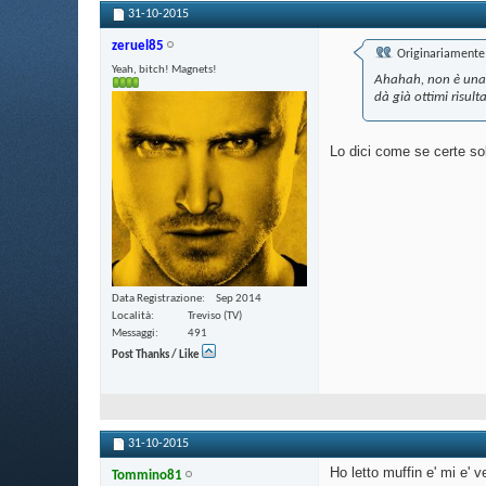
31-10-2015
zeruel85
Originariamente 
Yeah, bitch! Magnets!
Ahahah, non è una q
dà già ottimi risult
Lo dici come se certe sol
Data Registrazione
Sep 2014
Località
Treviso (TV)
Messaggi
491
Post Thanks / Like
31-10-2015
Ho letto muffin e' mi e'
Tommino81