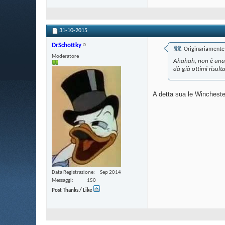
31-10-2015
DrSchottky
Originariamente 
Moderatore
Ahahah, non è una q
dà già ottimi risult
A detta sua le Winchester
Data Registrazione
Sep 2014
Messaggi
150
Post Thanks / Like