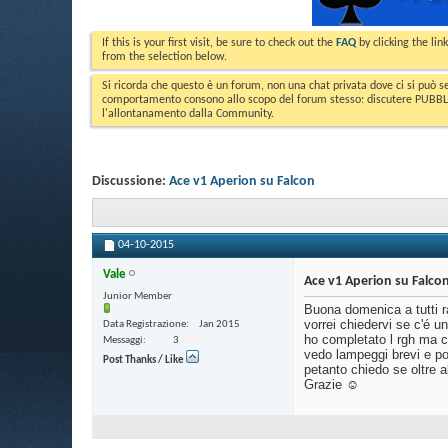
If this is your first visit, be sure to check out the
FAQ
by clicking the li
from the selection below.
Si ricorda che questo è un forum, non una chat privata dove ci si può s
comportamento consono allo scopo del forum stesso: discutere PUBBLICA
l'allontanamento dalla Community.
Discussione:
Ace v1 Aperion su Falcon
04-10-2015
Vale
Ace v1 Aperion su Falco
Junior Member
Buona domenica a tutti r
vorrei chiedervi se c'é u
Data Registrazione
Jan 2015
ho completato l rgh ma co
Messaggi
3
vedo lampeggi brevi e po
Post Thanks / Like
petanto chiedo se oltre a
Grazie ☺