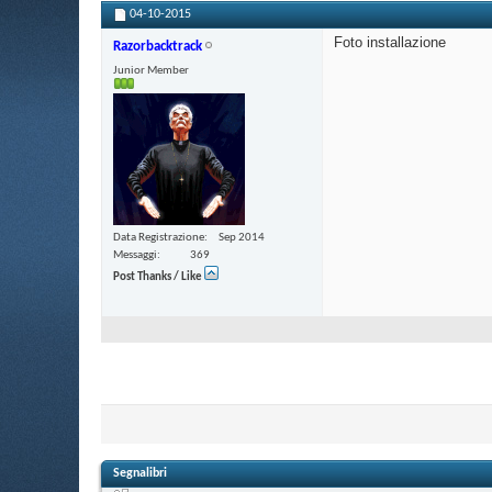
04-10-2015
Foto installazione
Razorbacktrack
Junior Member
Data Registrazione
Sep 2014
Messaggi
369
Post Thanks / Like
Segnalibri