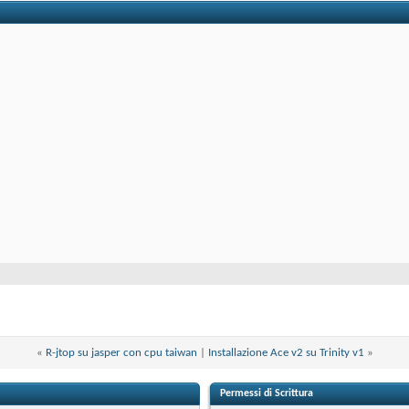
«
R-jtop su jasper con cpu taiwan
|
Installazione Ace v2 su Trinity v1
»
Permessi di Scrittura