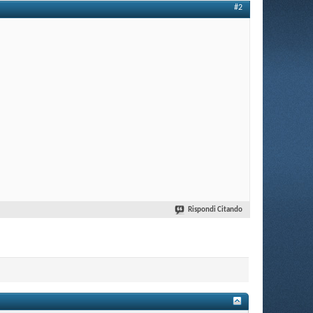
#2
Rispondi Citando