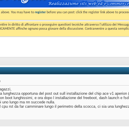
nk above. You may have to
register
before you can post: click the register link above to proce
entire in diritto di affrontare o proseguire questioni tecniche attraverso l'utilizzo dei Mess
MENTE affinche ognuno possa giovare della discussione. Contravvenire a questa semplice e 
n
agazzi,
na lunghezza opportuna del post out sull installazione del chip ace v1 aperion
n boot lunghissimi, e ora dopo l installazione del freeboot, dash launch e fs
i uno lungo ma nn succede nulla.
l cpu rst da far camminare lungo il perimetro della scocca, ci sia una lunghezza