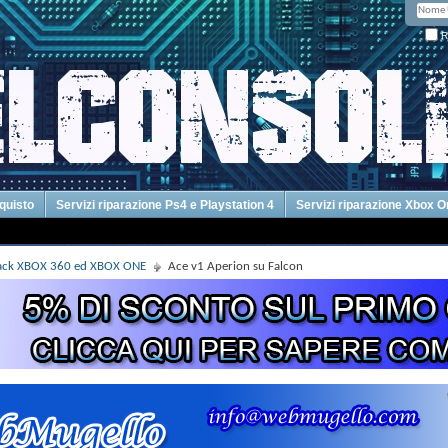
R
cquisto
Servizi riparazione Ps4 e Playstation 4
Servizi riparazione Xbox 
Hack XBOX 360 ed XBOX ONE
Ace v1 Aperion su Falcon