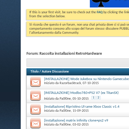
If this is your first visit, be sure to check out the
FAQ
by clicking the li
from the selection below.
Si ricorda che questo è un forum, non una chat privata dove ci si può s
comportamento consono allo scopo del forum stesso: discutere PUBBLICA
l'allontanamento dalla Community.
Forum:
Raccolta installazioni RetroHardware
Titolo
/
Autore Discussione
[INSTALLAZIONE] Wode Jukebox su Nintendo Gamecube
Iniziato da
Razorbacktrack
‎, 07-10-2015
[INSTALLAZIONE] Modbo760+PS2 V7 (ex TitanSX)
1
2
Iniziato da
Pa0l0ne
‎, 05-10-2015
[Installazione] Ripristino LFrame Xbox Classic v1.4
Iniziato da
Pa0l0ne
‎, 15-09-2015
[installazione] matrix infinity clone+ps2 v9
Iniziato da
Pa0l0ne
‎, 03-02-2015