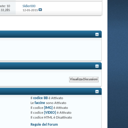
oste:
10
Sk8er000
: 33,285
12-05-2015
Il
codice BB
è
Attivato
Le
faccine
sono
Attivato
Il codice
[IMG]
è
Attivato
Il codice
[VIDEO]
è
Attivato
Il codice HTML è
Disattivato
Regole del Forum