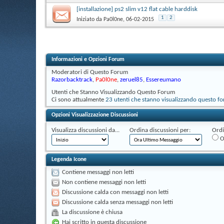
[installazione] ps2 slim v12 flat cable harddisk
1
2
Iniziato da
Pa0l0ne
‎, 06-02-2015
Informazioni e Opzioni Forum
Moderatori di Questo Forum
Razorbacktrack
,
Pa0l0ne
,
zeruel85
,
Essereumano
Utenti che Stanno Visualizzando Questo Forum
Ci sono attualmente
23 utenti che stanno visualizzando questo f
Opzioni Visualizzazione Discussioni
Visualizza discussioni da...
Ordina discussioni per:
Ordi
O
Legenda Icone
Contiene messaggi non letti
Non contiene messaggi non letti
Discussione calda con messaggi non letti
Discussione calda senza messaggi non letti
La discussione è chiusa
Hai scritto in questa discussione