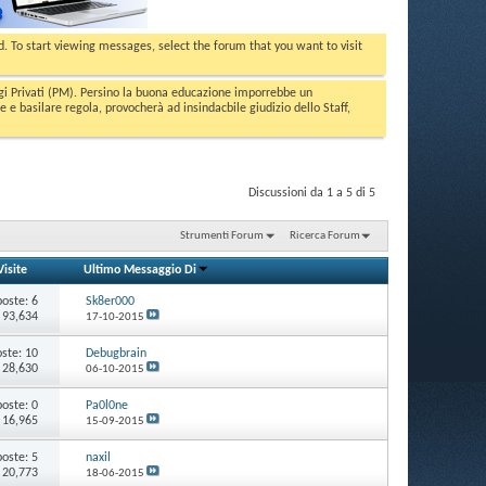
ed. To start viewing messages, select the forum that you want to visit
aggi Privati (PM). Persino la buona educazione imporrebbe un
basilare regola, provocherà ad insindacbile giudizio dello Staff,
Discussioni da 1 a 5 di 5
Strumenti Forum
Ricerca Forum
Visite
Ultimo Messaggio Di
poste:
6
Sk8er000
: 93,634
17-10-2015
oste:
10
Debugbrain
: 28,630
06-10-2015
poste:
0
Pa0l0ne
: 16,965
15-09-2015
poste:
5
naxil
: 20,773
18-06-2015