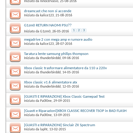
Iniziato da
ninocervasio
‎, 25-08-2016
dreamcast che non si accende
Iniziato da
kalice123
‎, 21-08-2016
G1zm0 RETURN NAOMI PSU??
1
2
3
Iniziato da
G1zm0
‎, 26-05-2016
megadrive 2 con mega amp e rumore audio
Iniziato da
kalice123
‎, 28-07-2016
Taratura lente samsung philips thompson
Iniziato da
thunderbirddd
‎, 09-06-2016
Xbox classic trasformare alimentatore da 110 a 220v
Iniziato da
thunderbirddd
‎, 14-05-2016
Xbox classic v1.6 alimentatore atx
Iniziato da
thunderbirddd
‎, 12-05-2016
[GUASTI E RIPARAZIONI] Xbox Classic Gamepad Test
Iniziato da
Pa0l0ne
‎, 29-09-2015
[Guasti e Riparazioni]XBOX CLASSIC RECOVER TSOP in BAD FLASH
Iniziato da
Pa0l0ne
‎, 13-09-2015
[GUASTI e RIPARAZIONI] Sinclair ZX Spectrum
Iniziato da
lapht
‎, 13-02-2015