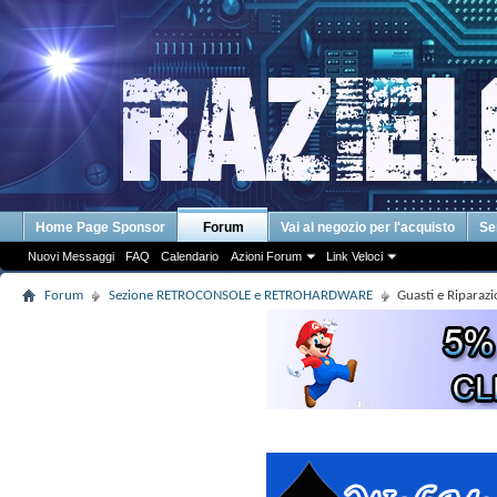
Home Page Sponsor
Forum
Vai al negozio per l'acquisto
Se
Nuovi Messaggi
FAQ
Calendario
Azioni Forum
Link Veloci
Forum
Sezione RETROCONSOLE e RETROHARDWARE
Guasti e Riparaz