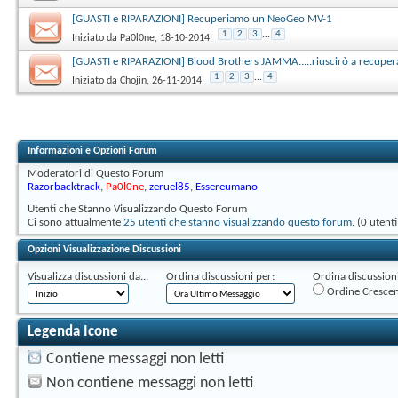
[GUASTI e RIPARAZIONI] Recuperiamo un NeoGeo MV-1
1
2
3
...
4
Iniziato da
Pa0l0ne
‎, 18-10-2014
[GUASTI e RIPARAZIONI] Blood Brothers JAMMA.....riuscirò a recuper
1
2
3
...
4
Iniziato da
Chojin
‎, 26-11-2014
Informazioni e Opzioni Forum
Moderatori di Questo Forum
Razorbacktrack
,
Pa0l0ne
,
zeruel85
,
Essereumano
Utenti che Stanno Visualizzando Questo Forum
Ci sono attualmente
25 utenti che stanno visualizzando questo forum
. (0 utent
Opzioni Visualizzazione Discussioni
Visualizza discussioni da...
Ordina discussioni per:
Ordina discussioni 
Ordine Cresce
Legenda Icone
Contiene messaggi non letti
Non contiene messaggi non letti