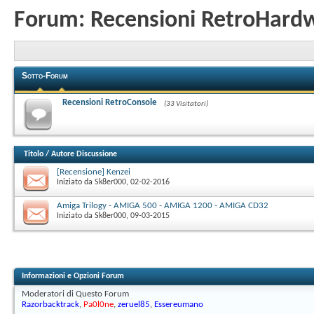
Forum:
Recensioni RetroHard
Sotto-Forum
Recensioni RetroConsole
(33 Visitatori)
Titolo
/
Autore Discussione
[Recensione] Kenzei
Iniziato da
Sk8er000
‎, 02-02-2016
Amiga Trilogy - AMIGA 500 - AMIGA 1200 - AMIGA CD32
Iniziato da
Sk8er000
‎, 09-03-2015
Informazioni e Opzioni Forum
Moderatori di Questo Forum
Razorbacktrack
,
Pa0l0ne
,
zeruel85
,
Essereumano