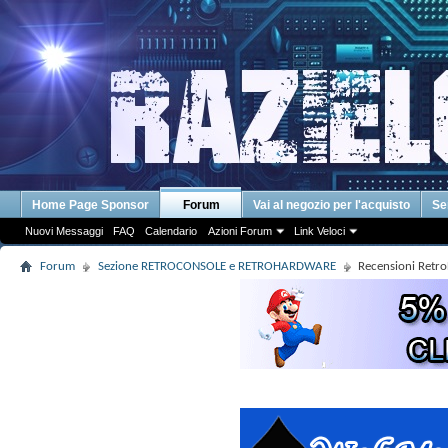
Home Page Sponsor
Forum
Vai al negozio per l'acquisto
Se
Nuovi Messaggi
FAQ
Calendario
Azioni Forum
Link Veloci
Forum
Sezione RETROCONSOLE e RETROHARDWARE
Recensioni Retr