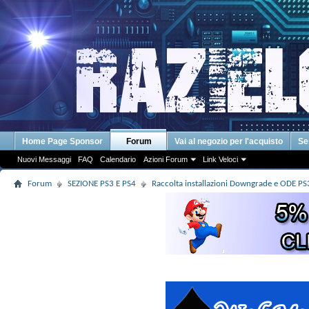
Home Page Sponsor
Forum
Vai al negozio per l'acquisto
Se
Nuovi Messaggi
FAQ
Calendario
Azioni Forum
Link Veloci
Forum
SEZIONE PS3 E PS4
Raccolta installazioni Downgrade e ODE PS