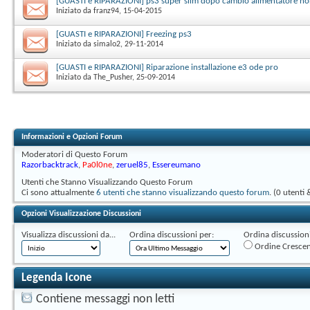
[GUASTI e RIPARAZIONI] ps3 super slim dopo cambio alimentatore n
Iniziato da
franz94
‎, 15-04-2015
[GUASTI e RIPARAZIONI] Freezing ps3
Iniziato da
simalo2
‎, 29-11-2014
[GUASTI e RIPARAZIONI] Riparazione installazione e3 ode pro
Iniziato da
The_Pusher
‎, 25-09-2014
Informazioni e Opzioni Forum
Moderatori di Questo Forum
Razorbacktrack
,
Pa0l0ne
,
zeruel85
,
Essereumano
Utenti che Stanno Visualizzando Questo Forum
Ci sono attualmente
6 utenti che stanno visualizzando questo forum
. (0 utenti 
Opzioni Visualizzazione Discussioni
Visualizza discussioni da...
Ordina discussioni per:
Ordina discussioni 
Ordine Cresce
Legenda Icone
Contiene messaggi non letti