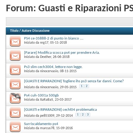
Forum:
Guasti e Riparazioni P
Titolo
/
Autore Discussione
PS4 ce-35888-2 di punto in bianco ....
Iniziato da
nrg17
‎, 05-11-2018
[Parare] Modifica scocca ps4 per prendere Aria.
Iniziato da
Dexther
‎, 26-06-2018
Ps3 slim cech3004, lettore non legge.
Iniziato da
ninocervasio
‎, 08-11-2015
[GUASTI E RIPARAZIONI] Togliere ihs ps3 senza far danni. Come?
1
2
Iniziato da
ninocervasio
‎, 29-05-2015
Ps4 cuh-1001a 500gb
Iniziato da
XaRaBaS
‎, 23-03-2017
[GUASTI e RIPARAZIONI] cechl04 problematica
1
2
3
Iniziato da
pe851009
‎, 29-12-2014
Surriscaldamento ps4
Iniziato da
marcus78
‎, 15-09-2016