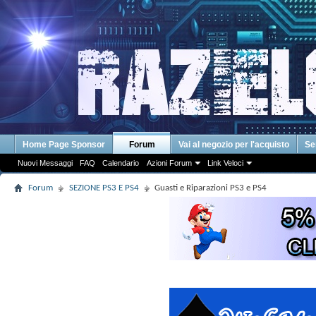
Home Page Sponsor
Forum
Vai al negozio per l'acquisto
Se
Nuovi Messaggi
FAQ
Calendario
Azioni Forum
Link Veloci
Forum
SEZIONE PS3 E PS4
Guasti e Riparazioni PS3 e PS4