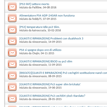
[PS3 FAT] Lettore morto
Iniziato da
Pa0l0ne
‎, 04-08-2016
Alimentatore PS4 ADP-240AR non funziona
Iniziato da
feddy75
‎, 07-09-2015
[PS3] temperature Idle ps3 Slim.
Iniziato da
kairoscrazia
‎, 10-02-2016
[GUASTI E RIPARAZIONI] Problemi con dualshock 3
Iniziato da
ninocervasio
‎, 14-09-2015
PS4 si spegne dopo ore di utilizzo
Iniziato da
Chojin
‎, 04-11-2015
[GUASTI E RIPARAZIONI] BSOD su ps3 slim
Iniziato da
ninocervasio
‎, 11-09-2015
[RISOLTO][GUASTI E RIPARAZIONI] Ps3 cechg04 sostituzione nand co
Iniziato da
ninocervasio
‎, 08-09-2015
[GUASTI E RIPARAZIONI] Ps3 super slim brickata!
Iniziato da
ninocervasio
‎, 19-06-2015
[GUASTI E RIPARAZIONI] Ps3 cechl04 ylod ritardato?
Iniziato da
ninocervasio
‎, 28-05-2015