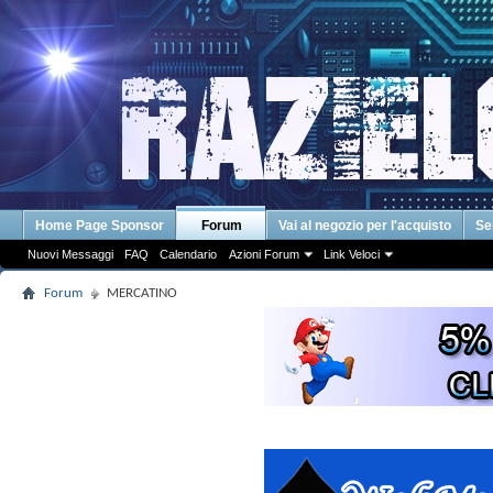
Home Page Sponsor
Forum
Vai al negozio per l'acquisto
Se
Nuovi Messaggi
FAQ
Calendario
Azioni Forum
Link Veloci
Forum
MERCATINO