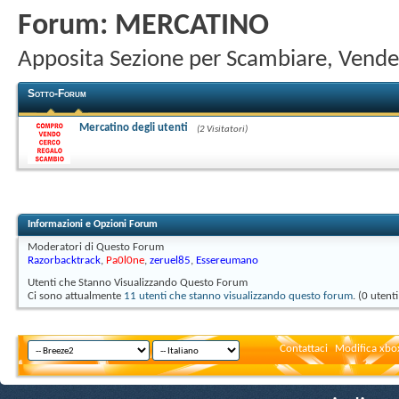
Forum:
MERCATINO
Apposita Sezione per Scambiare, Vende
Sotto-Forum
Mercatino degli utenti
(2 Visitatori)
Informazioni e Opzioni Forum
Moderatori di Questo Forum
Razorbacktrack
,
Pa0l0ne
,
zeruel85
,
Essereumano
Utenti che Stanno Visualizzando Questo Forum
Ci sono attualmente
11 utenti che stanno visualizzando questo forum
. (0 utent
Contattaci
Modifica xbox