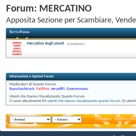
Forum:
MERCATINO
Apposita Sezione per Scambiare, Vende
Sotto-Forum
Mercatino degli utenti
(2 Visitatori)
Informazioni e Opzioni Forum
Moderatori di Questo Forum
Razorbacktrack
,
Pa0l0ne
,
zeruel85
,
Essereumano
Utenti che Stanno Visualizzando Questo Forum
Ci sono attualmente
84 utenti che stanno visualizzando questo forum
. (0 utent
Contattaci
Modifica xbox