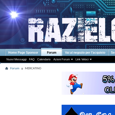
Home Page Sponsor
Forum
Vai al negozio per l'acquisto
Se
Nuovi Messaggi
FAQ
Calendario
Azioni Forum
Link Veloci
Forum
MERCATINO