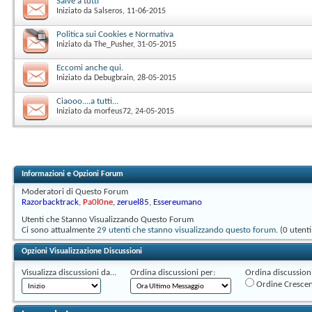
Salve a tutti
Iniziato da
Salseros
‎, 11-06-2015
Politica sui Cookies e Normativa
Iniziato da
The_Pusher
‎, 31-05-2015
Eccomi anche qui.
Iniziato da
Debugbrain
‎, 28-05-2015
Ciaooo....a tutti...
Iniziato da
morfeus72
‎, 24-05-2015
Informazioni e Opzioni Forum
Moderatori di Questo Forum
Razorbacktrack
,
Pa0l0ne
,
zeruel85
,
Essereumano
Utenti che Stanno Visualizzando Questo Forum
Ci sono attualmente
29 utenti che stanno visualizzando questo forum
. (0 utent
Opzioni Visualizzazione Discussioni
Visualizza discussioni da...
Ordina discussioni per:
Ordina discussioni 
Ordine Cresce