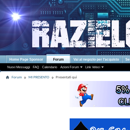
Home Page Sponsor
Forum
Vai al negozio per l'acquisto
Se
Nuovi Messaggi
FAQ
Calendario
Azioni Forum
Link Veloci
Forum
MI PRESENTO
Presentati qui