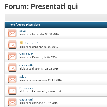
Forum:
Presentati qui
Titolo
/
Autore Discussione
salve
Iniziato da
krellaudio
‎, 30-08-2016
ciao a tutti!
Iniziato da
doppione
‎, 03-05-2016
Ciao a Tutti
Iniziato da
Pascorlp
‎, 17-02-2016
ciao a tutti
Iniziato da
dragonfra
‎, 23-02-2016
Saluti
Iniziato da
scaramuccio
‎, 20-01-2016
Buonasera
Iniziato da
kairoscrazia
‎, 05-01-2016
ciao a tutti
Iniziato da
cbbigone
‎, 16-12-2015