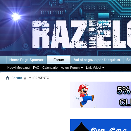
Home Page Sponsor
Forum
Vai al negozio per l'acquisto
Se
Nuovi Messaggi
FAQ
Calendario
Azioni Forum
Link Veloci
Forum
MI PRESENTO