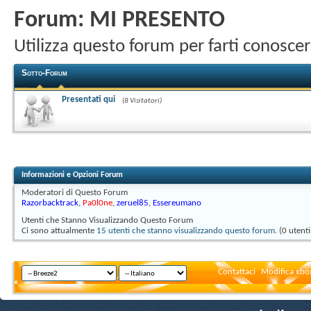
Forum:
MI PRESENTO
Utilizza questo forum per farti conosce
Sotto-Forum
Presentati qui
(8 Visitatori)
Informazioni e Opzioni Forum
Moderatori di Questo Forum
Razorbacktrack
,
Pa0l0ne
,
zeruel85
,
Essereumano
Utenti che Stanno Visualizzando Questo Forum
Ci sono attualmente
15 utenti che stanno visualizzando questo forum
. (0 utent
Contattaci
Modifica xbox