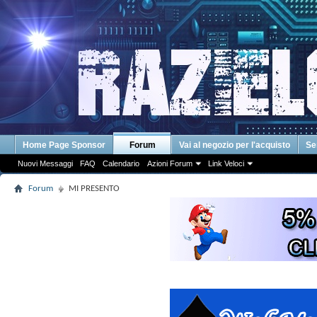
Home Page Sponsor
Forum
Vai al negozio per l'acquisto
Se
Nuovi Messaggi
FAQ
Calendario
Azioni Forum
Link Veloci
Forum
MI PRESENTO