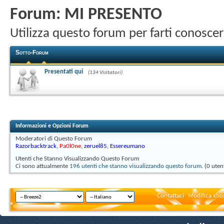
Forum:
MI PRESENTO
Utilizza questo forum per farti conosce
Sotto-Forum
Presentati qui
(134 Visitatori)
Informazioni e Opzioni Forum
Moderatori di Questo Forum
Razorbacktrack
,
Pa0l0ne
,
zeruel85
,
Essereumano
Utenti che Stanno Visualizzando Questo Forum
Ci sono attualmente
196 utenti che stanno visualizzando questo forum
. (0 uten
Contattaci
Modifica xbox