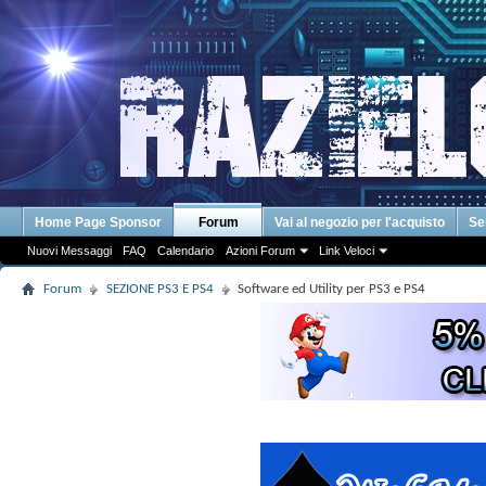
Home Page Sponsor
Forum
Vai al negozio per l'acquisto
Se
Nuovi Messaggi
FAQ
Calendario
Azioni Forum
Link Veloci
Forum
SEZIONE PS3 E PS4
Software ed Utility per PS3 e PS4