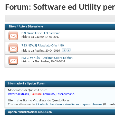
Forum:
Software ed Utility pe
Titolo
/
Autore Discussione
PS3 Game List e SFO cambiati.
Iniziato da
G1zm0
‎, 14-03-2017
[PS3 NEWS] Rilasciato Ofw 4.80
1
2
Iniziato da
Aquilus
‎, 20-04-2016
PS3 CFW 4.65 - Darknet Cobra Edition
Iniziato da
The_Pusher
‎, 20-09-2014
Informazioni e Opzioni Forum
Moderatori di Questo Forum
Razorbacktrack
,
Pa0l0ne
,
zeruel85
,
Essereumano
Utenti che Stanno Visualizzando Questo Forum
Ci sono attualmente
29 utenti che stanno visualizzando questo forum
. (0 utent
Opzioni Visualizzazione Discussioni