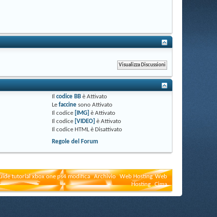
Il
codice BB
è
Attivato
Le
faccine
sono
Attivato
Il codice
[IMG]
è
Attivato
Il codice
[VIDEO]
è
Attivato
Il codice HTML è
Disattivato
Regole del Forum
uide tutorial xbox one ps4 modifica
Archivio
Web Hosting
Web
Hosting
Cima