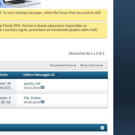
ed. To start viewing messages, select the forum that you want to visit
aggi Privati (PM). Persino la buona educazione imporrebbe un
basilare regola, provocherà ad insindacbile giudizio dello Staff,
Discussioni da 1 a 2 di 2
Strumenti Forum
Ricerca Forum
Visite
Ultimo Messaggio Di
oste:
36
psycho_lod
 203,672
05-01-2016
poste:
2
The_Pusher
: 18,710
09-09-2014