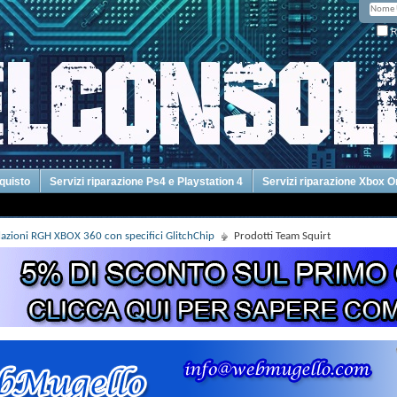
R
cquisto
Servizi riparazione Ps4 e Playstation 4
Servizi riparazione Xbox 
llazioni RGH XBOX 360 con specifici GlitchChip
Prodotti Team Squirt