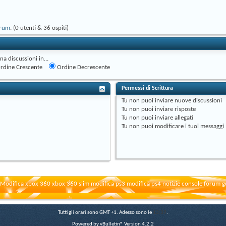
orum
. (0 utenti & 36 ospiti)
na discussioni in...
rdine Crescente
Ordine Decrescente
Permessi di Scrittura
Tu
non puoi
inviare nuove discussioni
Tu
non puoi
inviare risposte
Tu
non puoi
inviare allegati
Tu
non puoi
modificare i tuoi messaggi
Modifica xbox 360 xbox 360 slim modifica ps3 modifica ps4 notizie console forum g
Tutti gli orari sono GMT +1. Adesso sono le
13:39
.
Powered by vBulletin® Version 4.2.2