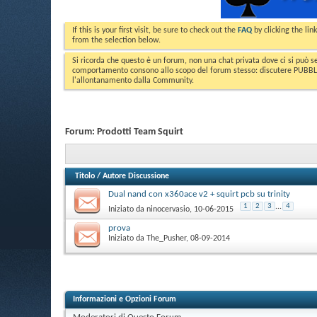
If this is your first visit, be sure to check out the
FAQ
by clicking the li
from the selection below.
Si ricorda che questo è un forum, non una chat privata dove ci si può s
comportamento consono allo scopo del forum stesso: discutere PUBBLICA
l'allontanamento dalla Community.
Forum:
Prodotti Team Squirt
Titolo
/
Autore Discussione
Dual nand con x360ace v2 + squirt pcb su trinity
1
2
3
...
4
Iniziato da
ninocervasio
‎, 10-06-2015
prova
Iniziato da
The_Pusher
‎, 08-09-2014
Informazioni e Opzioni Forum