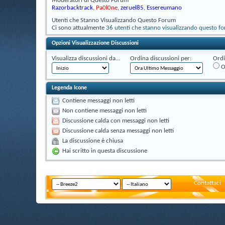
Moderatori di Questo Forum
Razorbacktrack
,
Pa0l0ne
,
zeruel85
,
Essereumano
Utenti che Stanno Visualizzando Questo Forum
Ci sono attualmente
36 utenti che stanno visualizzando questo f
Opzioni Visualizzazione Discussioni
Visualizza discussioni da...
Ordina discussioni per:
Ordi
O
Legenda Icone
Contiene messaggi non letti
Non contiene messaggi non letti
Discussione calda con messaggi non letti
Discussione calda senza messaggi non letti
La discussione è chiusa
Hai scritto in questa discussione
Contattaci