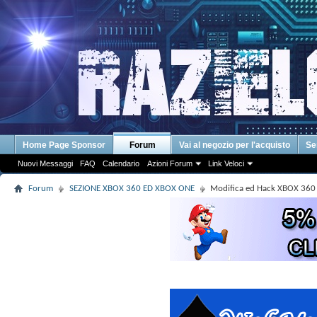
Home Page Sponsor
Forum
Vai al negozio per l'acquisto
Se
Nuovi Messaggi
FAQ
Calendario
Azioni Forum
Link Veloci
Forum
SEZIONE XBOX 360 ED XBOX ONE
Modifica ed Hack XBOX 36