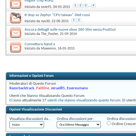
miglior chip RGH2
1
2
3
...
4
Iniziato da
seve91
‎, 04-05-2015
R-Jtop su Zephyr "CPU taiwan" 3led rossi
1
2
Iniziato da
nyo30
‎, 22-06-2015
Ancora dettagli sulle nuove xbox 360 Slim senza PostOut
Iniziato da
The_Pusher
‎, 25-09-2014
Connettore Nand-x
Iniziato da
Maxeemo
‎, 16-05-2015
Informazioni e Opzioni Forum
Moderatori di Questo Forum
Razorbacktrack
,
Pa0l0ne
,
zeruel85
,
Essereumano
Utenti che Stanno Visualizzando Questo Forum
Ci sono attualmente
37 utenti che stanno visualizzando questo forum
. (0 utent
Opzioni Visualizzazione Discussioni
Visualizza discussioni da...
Ordina discussioni per:
Ordina discussioni 
Ordine Cresce