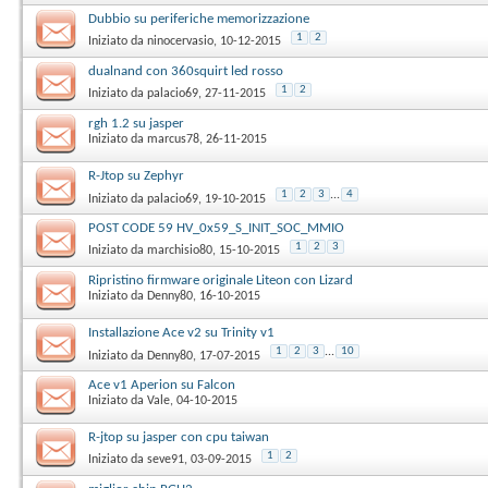
Dubbio su periferiche memorizzazione
1
2
Iniziato da
ninocervasio
‎, 10-12-2015
dualnand con 360squirt led rosso
1
2
Iniziato da
palacio69
‎, 27-11-2015
rgh 1.2 su jasper
Iniziato da
marcus78
‎, 26-11-2015
R-Jtop su Zephyr
1
2
3
...
4
Iniziato da
palacio69
‎, 19-10-2015
POST CODE 59 HV_0x59_S_INIT_SOC_MMIO
1
2
3
Iniziato da
marchisio80
‎, 15-10-2015
Ripristino firmware originale Liteon con Lizard
Iniziato da
Denny80
‎, 16-10-2015
Installazione Ace v2 su Trinity v1
1
2
3
...
10
Iniziato da
Denny80
‎, 17-07-2015
Ace v1 Aperion su Falcon
Iniziato da
Vale
‎, 04-10-2015
R-jtop su jasper con cpu taiwan
1
2
Iniziato da
seve91
‎, 03-09-2015