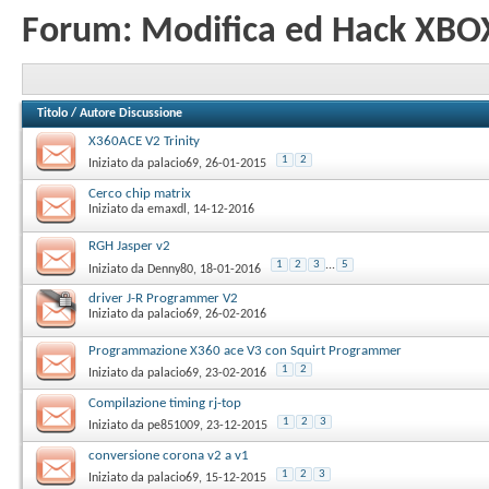
Forum:
Modifica ed Hack XBO
Titolo
/
Autore Discussione
X360ACE V2 Trinity
1
2
Iniziato da
palacio69
‎, 26-01-2015
Cerco chip matrix
Iniziato da
emaxdl
‎, 14-12-2016
RGH Jasper v2
1
2
3
...
5
Iniziato da
Denny80
‎, 18-01-2016
driver J-R Programmer V2
Iniziato da
palacio69
‎, 26-02-2016
Programmazione X360 ace V3 con Squirt Programmer
1
2
Iniziato da
palacio69
‎, 23-02-2016
Compilazione timing rj-top
1
2
3
Iniziato da
pe851009
‎, 23-12-2015
conversione corona v2 a v1
1
2
3
Iniziato da
palacio69
‎, 15-12-2015