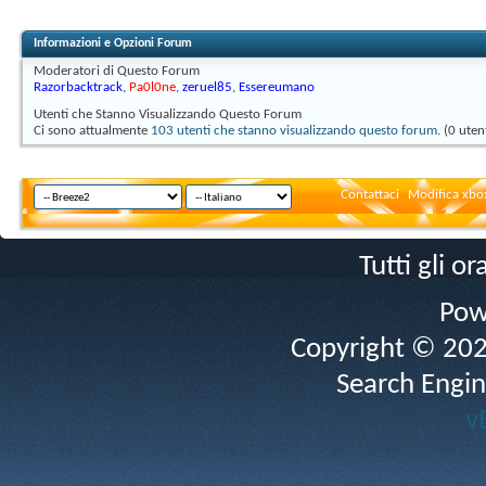
Informazioni e Opzioni Forum
Moderatori di Questo Forum
Razorbacktrack
,
Pa0l0ne
,
zeruel85
,
Essereumano
Utenti che Stanno Visualizzando Questo Forum
Ci sono attualmente
103 utenti che stanno visualizzando questo forum
. (0 uten
Contattaci
Modifica xbox
Tutti gli 
Pow
Copyright © 2026 
Search Engin
v