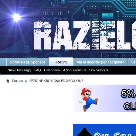
Home Page Sponsor
Forum
Vai al negozio per l'acquisto
Se
Nuovi Messaggi
FAQ
Calendario
Azioni Forum
Link Veloci
Forum
SEZIONE XBOX 360 ED XBOX ONE