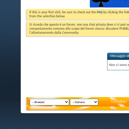
If this is your first visit, be sure to check out the
FAQ
by clicking the li
from the selection below.
Si ricorda che questo è un forum, non una chat privata dove ci si può s
comportamento consono allo scopo del forum stesso: discutere PUBBLICA
l'allontanamento dalla Community.
Messaggio vB
Non ci sono 
Contattaci