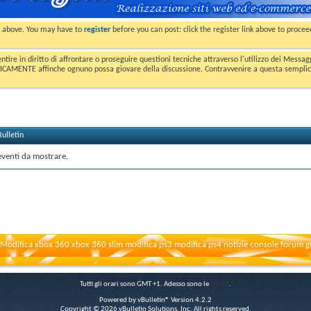
nk above. You may have to
register
before you can post: click the register link above to proce
entire in diritto di affrontare o proseguire questioni tecniche attraverso l'utilizzo dei Mess
MENTE affinche ognuno possa giovare della discussione. Contravvenire a questa semplice e 
ulletin
eventi da mostrare.
Modifica xbox 360 xbox 360 slim modifica ps3 modifica ps4 notizie console forum g
Tutti gli orari sono GMT +1. Adesso sono le
14:57
.
Powered by vBulletin® Version 4.2.2
Copyright © 2026 vBulletin Solutions, Inc. All rights reserved.