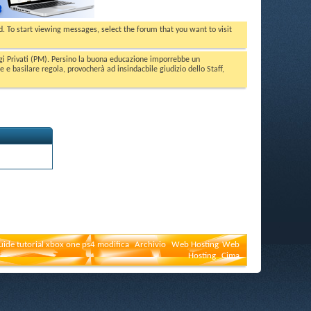
ed. To start viewing messages, select the forum that you want to visit
aggi Privati (PM). Persino la buona educazione imporrebbe un
basilare regola, provocherà ad insindacbile giudizio dello Staff,
uide tutorial xbox one ps4 modifica
Archivio
Web Hosting
Web
Hosting
Cima