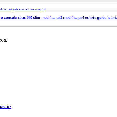
 notizie guide tutorial xbox one ps4
o console xbox 360 slim modifica ps3 modifica ps4 notizie guide tutori
WARE
itchChip