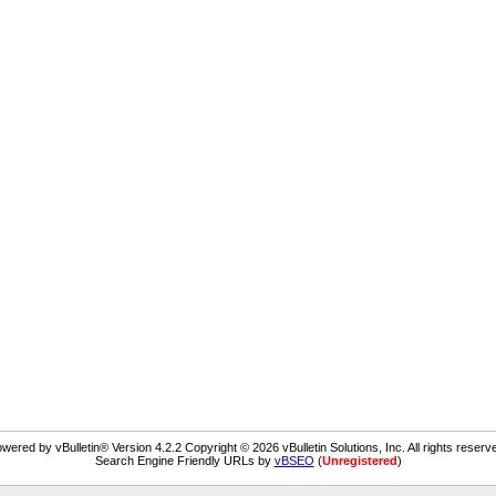
wered by vBulletin® Version 4.2.2 Copyright © 2026 vBulletin Solutions, Inc. All rights reserv
Search Engine Friendly URLs by
vBSEO
(
Unregistered
)