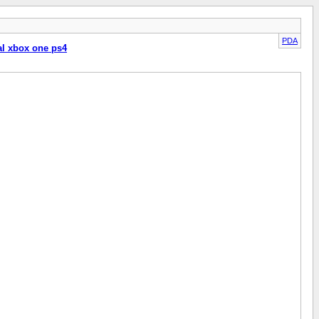
PDA
al xbox one ps4