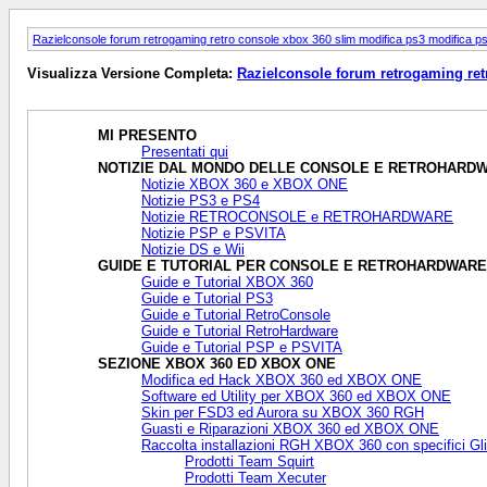
Razielconsole forum retrogaming retro console xbox 360 slim modifica ps3 modifica ps4
Visualizza Versione Completa:
Razielconsole forum retrogaming retr
MI PRESENTO
Presentati qui
NOTIZIE DAL MONDO DELLE CONSOLE E RETROHARD
Notizie XBOX 360 e XBOX ONE
Notizie PS3 e PS4
Notizie RETROCONSOLE e RETROHARDWARE
Notizie PSP e PSVITA
Notizie DS e Wii
GUIDE E TUTORIAL PER CONSOLE E RETROHARDWARE
Guide e Tutorial XBOX 360
Guide e Tutorial PS3
Guide e Tutorial RetroConsole
Guide e Tutorial RetroHardware
Guide e Tutorial PSP e PSVITA
SEZIONE XBOX 360 ED XBOX ONE
Modifica ed Hack XBOX 360 ed XBOX ONE
Software ed Utility per XBOX 360 ed XBOX ONE
Skin per FSD3 ed Aurora su XBOX 360 RGH
Guasti e Riparazioni XBOX 360 ed XBOX ONE
Raccolta installazioni RGH XBOX 360 con specifici Gl
Prodotti Team Squirt
Prodotti Team Xecuter