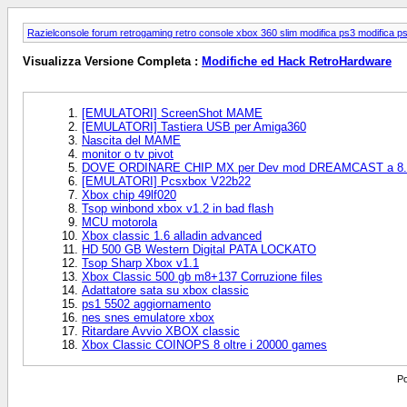
Razielconsole forum retrogaming retro console xbox 360 slim modifica ps3 modifica ps4
Visualizza Versione Completa :
Modifiche ed Hack RetroHardware
[EMULATORI] ScreenShot MAME
[EMULATORI] Tastiera USB per Amiga360
Nascita del MAME
monitor o tv pivot
DOVE ORDINARE CHIP MX per Dev mod DREAMCAST a 8
[EMULATORI] Pcsxbox V22b22
Xbox chip 49lf020
Tsop winbond xbox v1.2 in bad flash
MCU motorola
Xbox classic 1.6 alladin advanced
HD 500 GB Western Digital PATA LOCKATO
Tsop Sharp Xbox v1.1
Xbox Classic 500 gb m8+137 Corruzione files
Adattatore sata su xbox classic
ps1 5502 aggiornamento
nes snes emulatore xbox
Ritardare Avvio XBOX classic
Xbox Classic COINOPS 8 oltre i 20000 games
Po