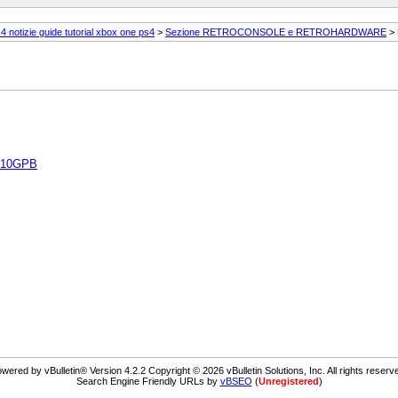
 notizie guide tutorial xbox one ps4
>
Sezione RETROCONSOLE e RETROHARDWARE
> 
.10GPB
wered by vBulletin® Version 4.2.2 Copyright © 2026 vBulletin Solutions, Inc. All rights reserv
Search Engine Friendly URLs by
vBSEO
(
Unregistered
)