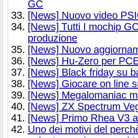
GC
[News] Nuovo video PS
[News] Tutti I mochip G
produzione
[News] Nuovo aggiorn
[News] Hu-Zero per PC
[News] Black friday su 
[News] Giocare on line s
[News] Megalomaniac mo
[News] ZX Spectrum Vega
[News] Primo Rhea V3 a
Uno dei motivi del perchè 