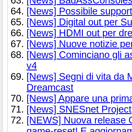
[News] BadAssConsoles 
[News] Possibile support
[News] Digital out per S
[News] HDMI out per dre
[News] Nuove notizie pe
[News] Cominciano gli 
v4
[News] Segni di vita da
Dreamcast
[News] Appare una prima l
[News] SNESnet Project
[NEWS] Nuova release G
game-reset! E aggiornam