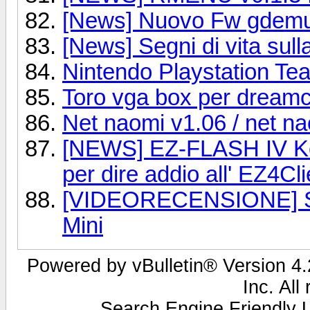
[News] Nuovo Fw gdemu
[News] Segni di vita sul
Nintendo Playstation Te
Toro vga box per dream
Net naomi v1.06 / net na
[NEWS] EZ-FLASH IV Ke
per dire addio all' EZ4Cli
[VIDEORECENSIONE] Seg
Mini
Powered by vBulletin® Version 4.2
Inc. All
Search Engine Friendly