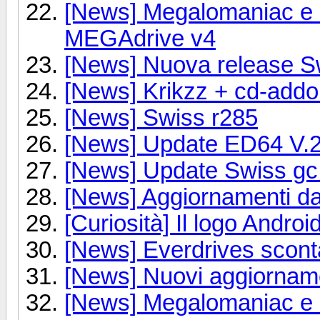
[News] Megalomaniac e 
MEGAdrive v4
[News] Nuova release S
[News] Krikzz + cd-add
[News] Swiss r285
[News] Update ED64 V.2
[News] Update Swiss gc
[News] Aggiornamenti d
[Curiosità] Il logo Androi
[News] Everdrives scontat
[News] Nuovi aggiornam
[News] Megalomaniac e 