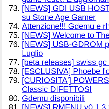
[NEWS] GDI USB HOST p
su Stone Age Gamer
Attenzione!!! Gdemu e rh
[NEWS] Welcome to The
[NEWS] USB-GDROM per 
Luglio
[beta releases] swiss gc
[ESCLUSIVA] Phoebe l'od
[CURIOSITA'] POWERS
Classic DIFETTOSI
Gdemu disponibili
[NEWS] RMENU v0.1.3 fi