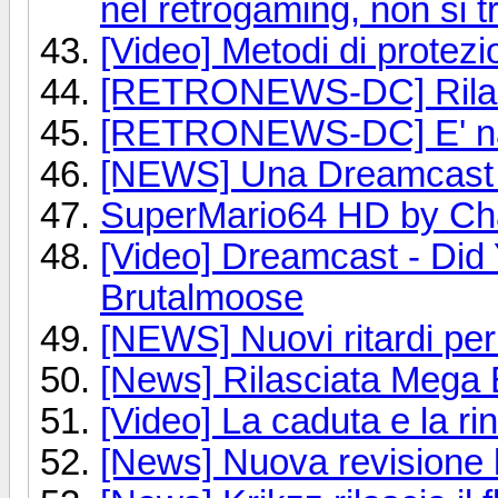
nel retrogaming, non si 
[Video] Metodi di prote
[RETRONEWS-DC] Rilasc
[RETRONEWS-DC] E' na
[NEWS] Una Dreamcast s
SuperMario64 HD by Chad
[Video] Dreamcast - Di
Brutalmoose
[NEWS] Nuovi ritardi per
[News] Rilasciata Mega 
[Video] La caduta e la rin
[News] Nuova revisione