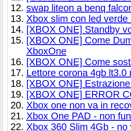
swap liteon a benq falco
Xbox slim con led verde 
[XBOX ONE] Standby v
[XBOX ONE] Come Dump
XboxOne
[XBOX ONE] Come sostitu
Lettore corona 4gb lt3.0
[XBOX ONE] Estrazione 
[XBOX ONE] ERROR COD
Xbox one non va in reco
Xbox One PAD - non fun
Xbox 360 Slim 4Gb - no 